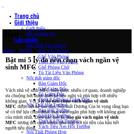
Trang chủ
Giới thiệu
Giới thiệu
Blog
Hồ sơ năng lực
Sản phẩm
Nội Thất Văn Phòng
Home
»
Tin tức
»
Bàn Văn Phòng
Ghế Văn Phòng
Bật mí 5 lý do nên chọn vách ngăn vệ
Thiết Kế Văn Phòng
sinh MFC
Ghế Phòng Chờ
Tủ Tài Liệu Văn Phòng
Nội thất giám đốc
Bàn Giám Đốc
Ghế Giám Đốc
Vách nhà vệ sinh MFC hiện được nhiều cơ quan, doanh nghiệp
Tủ Giám Đốc
ưa chuộng bởi được thiết kế tiện nghi và phù hợp với nhiều
Thiết Kế Phòng Giám Đốc
không gian. Với
5 lý do nên chọn vách ngăn vệ sinh
Nội Thất Hội Trường
MFC
được liệt kê sau đây, Nội thất Dương Gia hi vọng rằng bạn
Bàn Hội Trường
sẽ có thể lựa chọn được loại vách ngăn phù hợp với không gian
Ghế Hội Trường
của mình nhất. Điều đặc biệt là,
báo giá vách ngăn vệ sinh
Thiết Kế Hội Trường
MFC
tương đối cạnh tranh, phù hợp với túi tiền của hầu hết
Vách Tiêu Âm Hội Trường
người tiêu dùng.
Nội Thất Phòng Họp