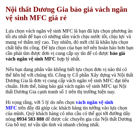
Nội thất Dương Gia báo giá vách ngăn
vệ sinh MFC giá rẻ
Lựa chọn vách ngăn vệ sinh MFC là bạn đã lựa chọn phương án
tối ưu nhất để bạn có những tấm vách chịu nước tốt, chịu lực và
mang vẻ thẩm mỹ cao. Tuy nhiên, đó mới chỉ là khâu lựa chọn
chất liệu thi công. Để lựa chọn của bạn trở nên hoàn hảo hơn bạn
cần phải tìm được đơn vị cung cấp uy tín để có được
báo giá
vách ngăn vệ sinh MFC
hợp lý nhất.
Nếu bạn đang phân vân không biết lựa chọn đơn vị nào thì có
thể liên hệ với chúng tôi. Công ty Cổ phần Xây dựng và Nội thất
Dương Gia là đơn vị cung cấp vách ngăn vệ sinh MFC đạt tiêu
chuẩn. Hơn thế, bảng báo giá vách ngăn vệ sinh MFC tại Nội
thất Dương Gia cạnh tranh số 1 trên thị trường hiện nay.
Hi vọng rằng, với 5 lý do nên chọn
vách ngăn vệ sinh
MFC
trên đây đã giúp các khách hàng tin tưởng vào lựa chọn
của mình. Quý khách hàng có nhu cầu có thể gọi tới đường dây
nóng
0934 583 888
để được các chuyên gia của Nội thất Dương
Gia hỗ trợ, tư vấn tận tình và nhanh chóng nhất.