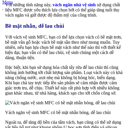
Menu
Với những tính năng này,
vách ngăn nhà vệ sinh
sử dụng chất
liệu MFC được yêu thích lựa chọn bởi có thể giúp tăng tuổi thọ
vách ngăn và giữ được độ thẩm mỹ của công trình.
Bề mặt nhẵn, dễ lau chùi
Với vách vệ sinh MFC, bạn có thể lựa chọn vách có bề mặt trơn,
bề mặt vân gỗ hoặc vách bề mặt sần theo như mong muốn. Tuy
nhiên, nếu bạn lựa chọn bề mặt vách như thế nào thì với thiết kế
hiện đại, bạn vẫn có thể lau chùi, vệ sinh chúng một cách dễ
dàng, thuận tiện.
Đặc biệt, khi bạn sử dụng hóa chất tẩy rửa để lau chùi thì cũng
không ảnh hưởng tới chất lượng sản phẩm. Loại vách này có khả
năng chống nước, axit nhẹ mà không bị hỏng hóc, biến dạng.
Khi bạn chà tay trực tiếp lên sản phẩm sẽ cảm nhận được cảm
giác trơn tru, dễ chịu. Thiết kế này rất phù hợp với nhiều không
gian khác nhau, từ nhà hàng, khách sạn cho tới chốn công sở.
Vách ngăn vệ sinh MFC có bề mặt nhẵn bóng, dễ lau chùi
Ngoài ra, để tăng độ bền của tấm vách, bạn cũng có thể sử dụng
vật liệu hỗ trợ như khung nhôm U bọc sơn tĩnh điện và silicon.