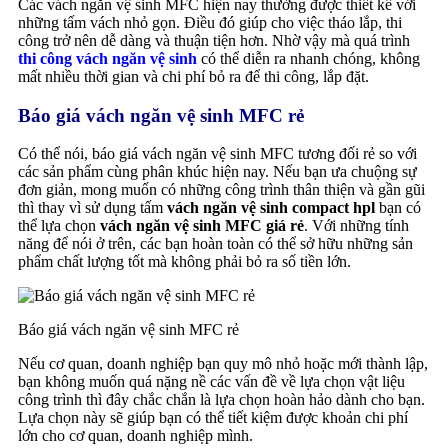
Các vách ngăn vệ sinh MFC hiện nay thường được thiết kế với
những tấm vách nhỏ gọn. Điều đó giúp cho việc tháo lắp, thi
công trở nên dễ dàng và thuận tiện hơn. Nhờ vậy mà quá trình
thi công vách ngăn vệ sinh
có thể diễn ra nhanh chóng, không
mất nhiều thời gian và chi phí bỏ ra để thi công, lắp đặt.
Báo giá vách ngăn vệ sinh MFC rẻ
Có thể nói, báo giá vách ngăn vệ sinh MFC tương đối rẻ so với
các sản phẩm cùng phân khúc hiện nay. Nếu bạn ưa chuộng sự
đơn giản, mong muốn có những công trình thân thiện và gần gũi
thì thay vì sử dụng tấm
vách ngăn vệ sinh compact hpl
bạn có
thể lựa chọn
vách ngăn vệ sinh MFC giá rẻ
. Với những tính
năng để nói ở trên, các bạn hoàn toàn có thể sở hữu những sản
phẩm chất lượng tốt mà không phải bỏ ra số tiền lớn.
Báo giá vách ngăn vệ sinh MFC rẻ
Nếu cơ quan, doanh nghiệp bạn quy mô nhỏ hoặc mới thành lập,
bạn không muốn quá nặng nề các vấn đề về lựa chọn vật liệu
công trình thì đây chắc chắn là lựa chọn hoàn hảo dành cho bạn.
Lựa chọn này sẽ giúp bạn có thể tiết kiệm được khoản chi phí
lớn cho cơ quan, doanh nghiệp mình.