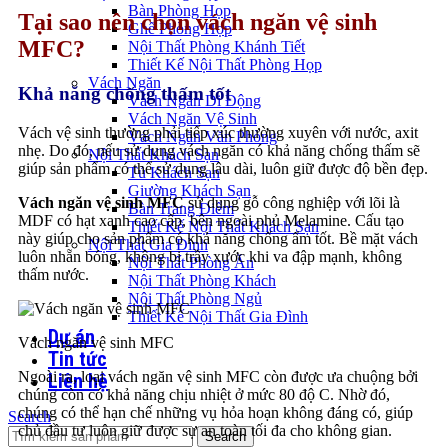
Bàn Phòng Họp
Tại sao nên chọn vách ngăn vệ sinh
Ghế Phòng Họp
MFC?
Nội Thất Phòng Khánh Tiết
Thiết Kế Nội Thất Phòng Họp
Vách Ngăn
Khả năng chống thấm tốt
Vách Ngăn Di Động
Vách Ngăn Vệ Sinh
Vách vệ sinh thường phải tiếp xúc thường xuyên với nước, axit
Vách Ngăn Văn Phòng
nhẹ. Do đó, nếu sử dụng vách ngăn có khả năng chống thấm sẽ
Nội Thất Khách Sạn
giúp sản phẩm có thể sử dụng lâu dài, luôn giữ được độ bền đẹp.
Tủ Khách Sạn
Giường Khách Sạn
Vách ngăn vệ sinh MFC
sử dụng gỗ công nghiệp với lõi là
Bàn Trang Điểm
MDF có hạt xanh cao cấp, bên ngoài phủ Melamine. Cấu tạo
Thiết Kế Nội Thất Khách Sạn
này giúp cho sản phẩm có khả năng chống ẩm tốt. Bề mặt vách
Nội Thất Gia Đình
luôn nhẵn bóng, không bị trầy xước khi va đập mạnh, không
Nội Thất Phòng Ăn
thấm nước.
Nội Thất Phòng Khách
Nội Thất Phòng Ngủ
Thiết Kế Nội Thất Gia Đình
Dự án
Vách ngăn vệ sinh MFC
Tin tức
Ngoài ra, loại vách ngăn vệ sinh MFC còn được ưa chuộng bởi
Liên hệ
chúng còn có khả năng chịu nhiệt ở mức 80 độ C. Nhờ đó,
chúng có thể hạn chế những vụ hỏa hoạn không đáng có, giúp
Search
chủ đầu tư luôn giữ được sự an toàn tối đa cho không gian.
Search