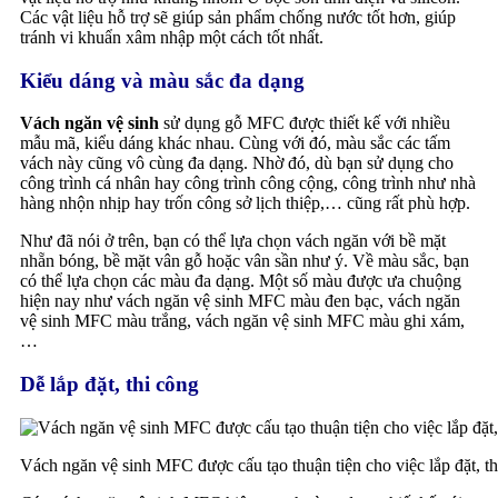
Các vật liệu hỗ trợ sẽ giúp sản phẩm chống nước tốt hơn, giúp
tránh vi khuẩn xâm nhập một cách tốt nhất.
Kiểu dáng và màu sắc đa dạng
Vách ngăn vệ sinh
sử dụng gỗ MFC được thiết kế với nhiều
mẫu mã, kiểu dáng khác nhau. Cùng với đó, màu sắc các tấm
vách này cũng vô cùng đa dạng. Nhờ đó, dù bạn sử dụng cho
công trình cá nhân hay công trình công cộng, công trình như nhà
hàng nhộn nhịp hay trốn công sở lịch thiệp,… cũng rất phù hợp.
Như đã nói ở trên, bạn có thể lựa chọn vách ngăn với bề mặt
nhẵn bóng, bề mặt vân gỗ hoặc vân sần như ý. Về màu sắc, bạn
có thể lựa chọn các màu đa dạng. Một số màu được ưa chuộng
hiện nay như vách ngăn vệ sinh MFC màu đen bạc, vách ngăn
vệ sinh MFC màu trắng, vách ngăn vệ sinh MFC màu ghi xám,
…
Dễ lắp đặt, thi công
Vách ngăn vệ sinh MFC được cấu tạo thuận tiện cho việc lắp đặt, th