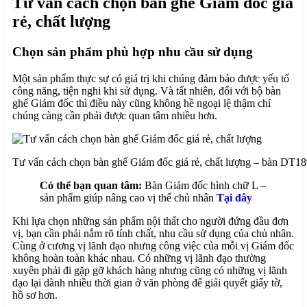
Tư vấn cách chọn bàn ghế Giám đốc giá
Bàn Phòng Họp
rẻ, chất lượng
Ghế Phòng Họp
Nội Thất Phòng Khánh Tiết
Thiết Kế Nội Thất Phòng Họp
Chọn sản phẩm phù hợp nhu cầu sử dụng
Vách Ngăn
Vách Ngăn Di Động
Một sản phẩm thực sự có giá trị khi chúng đảm bảo được yếu tố
Vách Ngăn Vệ Sinh
công năng, tiện nghi khi sử dụng. Và tất nhiên, đối với bộ bàn
Vách Ngăn Văn Phòng
ghế Giám đốc thì điều này cũng không hề ngoại lệ thậm chí
Nội Thất Khách Sạn
chúng càng cần phải được quan tâm nhiều hơn.
Tủ Khách Sạn
Giường Khách Sạn
Bàn Trang Điểm
Thiết Kế Nội Thất Khách Sạn
Tư vấn cách chọn bàn ghế Giám đốc giá rẻ, chất lượng – bàn DT
Nội Thất Gia Đình
Nội Thất Phòng Ăn
Có thể bạn quan tâm:
Bàn Giám đốc hình chữ L –
Nội Thất Phòng Khách
sản phẩm giúp nâng cao vị thế chủ nhân
Tại đây
Nội Thất Phòng Ngủ
Thiết Kế Nội Thất Gia Đình
Khi lựa chọn những sản phẩm nội thất cho người đứng đầu đơn
Dự án
vị, bạn cần phải nắm rõ tính chất, nhu cầu sử dụng của chủ nhân.
Tin tức
Cùng ở cương vị lãnh đạo nhưng công việc của mỗi vị Giám đốc
không hoàn toàn khác nhau. Có những vị lãnh đạo thường
Liên hệ
xuyên phải đi gặp gỡ khách hàng nhưng cũng có những vị lãnh
đạo lại dành nhiều thời gian ở văn phòng để giải quyết giấy tờ,
Search
hồ sơ hơn.
Search