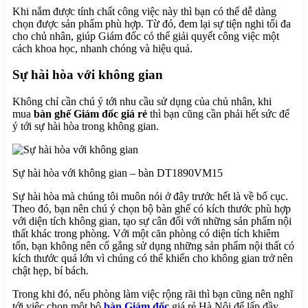
Menu
Khi nắm được tính chất công việc này thì bạn có thể dễ dàng
chọn được sản phẩm phù hợp. Từ đó, đem lại sự tiện nghi tối đa
cho chủ nhân, giúp Giám đốc có thể giải quyết công việc một
cách khoa học, nhanh chóng và hiệu quả.
Sự hài hòa với không gian
Không chỉ cần chú ý tới nhu cầu sử dụng của chủ nhân, khi
mua
bàn ghế Giám đốc giá rẻ
thì bạn cũng cần phải hết sức để
ý tới sự hài hòa trong không gian.
Sự hài hòa với không gian – bàn DT1890VM15
Sự hài hòa mà chúng tôi muôn nói ở đây trước hết là về bố cục.
Theo đó, bạn nên chú ý chọn bộ bàn ghế có kích thước phù hợp
với diện tích không gian, tạo sự cân đối với những sản phẩm nội
thất khác trong phòng. Với một căn phòng có diện tích khiêm
tốn, bạn không nên cố gắng sử dụng những sản phẩm nội thất có
kích thước quá lớn vì chúng có thể khiến cho không gian trở nên
chật hẹp, bí bách.
Trong khi đó, nếu phòng làm việc rộng rãi thì bạn cũng nên nghĩ
tới việc chọn một bộ
bàn Giám đốc
giá rẻ Hà Nội để lấp đầy