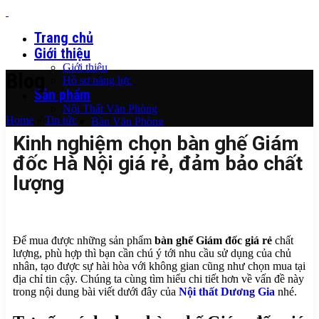
Trang chủ
Giới thiệu
Giới thiệu
Blog
Hồ sơ năng lực
Sản phẩm
Nội Thất Văn Phòng
Home
»
Tin tức
»
Bàn Văn Phòng
Ghế Văn Phòng
Kinh nghiệm chọn bàn ghế Giám
Thiết Kế Văn Phòng
đốc Hà Nội giá rẻ, đảm bảo chất
Ghế Phòng Chờ
Tủ Tài Liệu Văn Phòng
lượng
Nội thất giám đốc
Bàn Giám Đốc
Ghế Giám Đốc
Tủ Giám Đốc
Thiết Kế Phòng Giám Đốc
Để mua được những sản phẩm
bàn ghế Giám đốc giá rẻ
chất
Nội Thất Hội Trường
lượng, phù hợp thì bạn cần chú ý tới nhu cầu sử dụng của chủ
Bàn Hội Trường
nhân, tạo được sự hài hòa với không gian cũng như chọn mua tại
Ghế Hội Trường
địa chỉ tin cậy. Chúng ta cùng tìm hiểu chi tiết hơn về vấn đề này
Thiết Kế Hội Trường
trong nội dung bài viết dưới đây của
Nội thất Dương Gia
nhé.
Vách Tiêu Âm Hội Trường
Nội Thất Phòng Họp