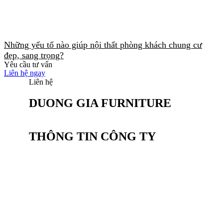
Những yếu tố nào giúp nội thất phòng khách chung cư
đẹp, sang trọng?
Yêu cầu tư vấn
Liên hệ ngay
Liên hệ
DUONG GIA FURNITURE
THÔNG TIN CÔNG TY
CÔNG TY CỔ PHẦN SẢN XUẤT NỘI
THẤT DƯƠNG GIA
Văn phòng: Tầng 2, Tòa Tứ Hiệp Plaza, Đường
Nguyễn bồ, P. Yên sở,TP. HN
Điện thoại: (024) 20 23 82 82
Hotline: 0934.583.888
Email: Kinhdoanh@noithatduonggia.vn