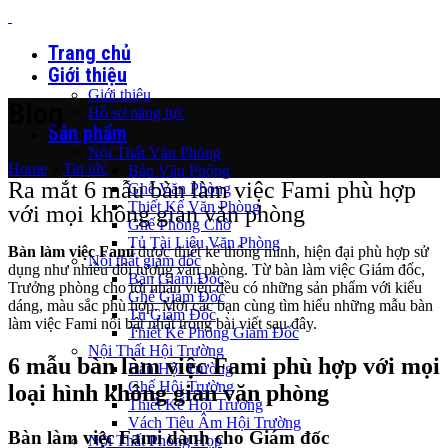
Trang chủ
Giới thiệu
Giới thiệu
Blog
Hồ sơ năng lực
Sản phẩm
Nội Thất Văn Phòng
Home
»
Tin tức
»
Bàn Văn Phòng
Ra mắt 6 mẫu bàn làm việc Fami phù hợp
Ghế Văn Phòng
Thiết Kế Văn Phòng
với mọi không gian văn phòng
Ghế Phòng Chờ
Tủ Tài Liệu Văn Phòng
Bàn làm việc Fami
được thiết kế thông minh, hiện đại phù hợp sử
Nội thất giám đốc
dụng như nhiều đối tượng văn phòng. Từ bàn làm việc Giám đốc,
Bàn Giám Đốc
Trưởng phòng cho tới nhân viên đều có những sản phẩm với kiểu
Ghế Giám Đốc
dáng, màu sắc phù hợp. Mời các bạn cùng tìm hiểu những mẫu bàn
Tủ Giám Đốc
làm việc Fami nổi bật nhất trong bài viết sau đây.
Thiết Kế Phòng Giám Đốc
Nội Thất Hội Trường
6 mẫu bàn làm việc Fami phù hợp với mọi
Bàn Hội Trường
Ghế Hội Trường
loại hình không gian văn phòng
Thiết Kế Hội Trường
Vách Tiêu Âm Hội Trường
Bàn làm việc Fami dành cho Giám đốc
Nội Thất Phòng Họp