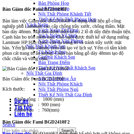
Bàn Phòng Họp
Ghế Phòng Họp
Bàn Giám đốc Fami BGD1890F
Nội Thất Phòng Khánh Tiết
Thiết Kế Nội Thất Phòng Họp
Bàn làm việc Giám đốc BGD1890F sử dụng chất liệu gỗ công
Vách Ngăn
nghiệp phủ Laminate cao cấp chống trầy xước, chống thấm. Mặt
Vách Ngăn Di Động
bàn dày 48mm. Mặt bàn được thiết kế có 2 lỗ đi dây điện thuận tiện.
Vách Ngăn Vệ Sinh
Cạnh bàn bo tròn mềm mại. Chỗ ngồi được thiết kế sử dụng miếng
Vách Ngăn Văn Phòng
Laminate HP Hàn Quốc vân da trang trí và tránh trầy xước mặt
Nội Thất Khách Sạn
bàn.
Yếm gỗ dày 24mm, yếm dài tạo vẻ lịch sự. Yếm có tấm kính
Tủ Khách Sạn
phun cát trang trí ấn tượng. Chân bàn bằng gỗ dày 48mm tạo độ
Giường Khách Sạn
chắc chắn và vững chãi.
Bàn Trang Điểm
Thiết Kế Nội Thất Khách Sạn
Nội Thất Gia Đình
Nội Thất Phòng Ăn
Bàn Giám đốc Fami BGD1890F
Nội Thất Phòng Khách
Kích thước:
Nội Thất Phòng Ngủ
Thiết Kế Nội Thất Gia Đình
Chiều rộng : 1800 (mm)
Dự án
Chiều sâu : 900 (mm)
Tin tức
Chiều cao : 760(mm)
Liên hệ
Bàn Giám đốc Fami BGD2410F2
Search
Search
Bàn Giám đốc
BGD2410F2 được thiết kế phù hợp với không gian