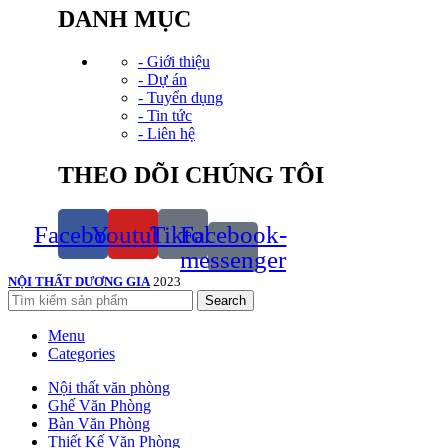
DANH MỤC
- Giới thiệu
- Dự án
- Tuyển dụng
- Tin tức
- Liên hệ
THEO DÕI CHÚNG TÔI
Facebook
Youtube
Tiktok
Facebook-
messenger
NỘI THẤT DƯƠNG GIA
2023
Search
Menu
Categories
Nội thất văn phòng
Ghế Văn Phòng
Bàn Văn Phòng
Thiết Kế Văn Phòng