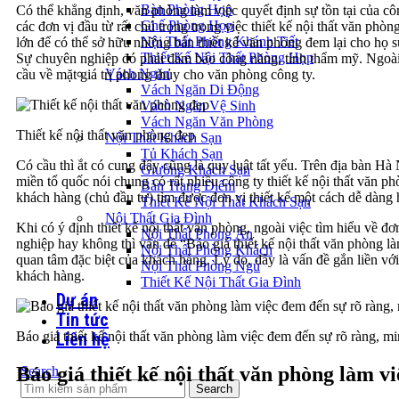
Bàn Phòng Họp
Có thể khẳng định, văn phòng làm việc quyết định sự tồn tại của côn
Ghế Phòng Họp
các đơn vị đầu từ rất chú trọng trong việc thiết kế nội thất văn phòng
Nội Thất Phòng Khánh Tiết
lớn để có thể sở hữu những bản thiết kế văn phòng đem lại cho họ s
Thiết Kế Nội Thất Phòng Họp
Sự chuyên nghiệp đó phải đảm bảo công năng, tính thẩm mỹ. Ngoài 
Vách Ngăn
cầu về mặt giá trị phong thủy cho văn phòng công ty.
Vách Ngăn Di Động
Vách Ngăn Vệ Sinh
Vách Ngăn Văn Phòng
Thiết kế nội thất văn phòng đẹp
Nội Thất Khách Sạn
Tủ Khách Sạn
Có cầu thì ắt có cung đây cũng là quy luật tất yếu. Trên địa bàn Hà 
Giường Khách Sạn
miền tổ quốc nói chung có rất nhiều công ty thiết kế nội thất văn ph
Bàn Trang Điểm
khách hàng (chủ đầu tư) tìm được đơn vị thiết kế một cách dễ dàng 
Thiết Kế Nội Thất Khách Sạn
Nội Thất Gia Đình
Khi có ý định thiết kế nội thất văn phòng, ngoài việc tìm hiểu về đơ
Nội Thất Phòng Ăn
nghiệp hay không thì vấn đề “Báo giá thiết kế nội thất văn phòng l
Nội Thất Phòng Khách
quan tâm đặc biệt của khách hàng. Lý do, đây là vấn đề gắn liền với
Nội Thất Phòng Ngủ
khách hàng.
Thiết Kế Nội Thất Gia Đình
Dự án
Tin tức
Báo giá thiết kế nội thất văn phòng làm việc đem đến sự rõ ràng, m
Liên hệ
Báo giá thiết kế nội thất văn phòng làm vi
Search
Search