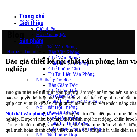
Trang chủ
Giới thiệu
Giới thiệu
Blog
Hồ sơ năng lực
Sản phẩm
Nội Thất Văn Phòng
Home
»
Tin tức
»
Bàn Văn Phòng
Ghế Văn Phòng
Báo giá thiết kế nội thất văn phòng làm vi
Thiết Kế Văn Phòng
nghiệp
Ghế Phòng Chờ
Tủ Tài Liệu Văn Phòng
Nội thất giám đốc
Bàn Giám Đốc
Ghế Giám Đốc
Báo giá thiết kế nội thất văn phòng
làm việc
nhằm tạo nên sự rõ 
Tủ Giám Đốc
bảo vệ quyền lợi hợp pháp giữa đơn vị thiết kế, cũng như chủ đầu t
Thiết Kế Phòng Giám Đốc
giúp đơn vị thiết kế xây dựng được niềm tin đối với khách hàng của
Nội Thất Hội Trường
Bàn Hội Trường
Nội thất văn phòng
làm việc
đóng vai trò đặc biệt quan trọng đối 
Ghế Hội Trường
nghiệp. Được ví như bộ máy, điều hành mọi hoạt động, chiến lược 
Thiết Kế Hội Trường
Trong khi đó, những sản phẩm nội thất bên trong được ví như những
Vách Tiêu Âm Hội Trường
quá trình hoàn thành công việc của cán bộ, công nhân viên diễn ra s
Nội Thất Phòng Họp