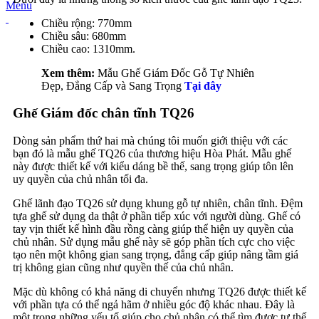
Menu
Chiều rộng: 770mm
Chiều sâu: 680mm
Chiều cao: 1310mm.
Xem thêm:
Mẫu Ghế Giám Đốc Gỗ Tự Nhiên
Đẹp, Đẳng Cấp và Sang Trọng
Tại đây
Ghế Giám đốc chân tĩnh TQ26
Dòng sản phẩm thứ hai mà chúng tôi muốn giới thiệu với các
bạn đó là mẫu ghế TQ26 của thương hiệu Hòa Phát. Mẫu ghế
này được thiết kế với kiểu dáng bề thế, sang trọng giúp tôn lên
uy quyền của chủ nhân tối đa.
Ghế lãnh đạo TQ26 sử dụng khung gỗ tự nhiên, chân tĩnh. Đệm
tựa ghế sử dụng da thật ở phần tiếp xúc với người dùng. Ghế có
tay vịn thiết kế hình đầu rồng càng giúp thể hiện uy quyền của
chủ nhân. Sử dụng mẫu ghế này sẽ góp phần tích cực cho việc
tạo nên một không gian sang trọng, đẳng cấp giúp nâng tầm giá
trị không gian cũng như quyền thế của chủ nhân.
Mặc dù không có khả năng di chuyển nhưng TQ26 được thiết kế
với phần tựa có thể ngả hãm ở nhiều góc độ khác nhau. Đây là
một trong những yếu tố giúp cho chủ nhân có thể tìm được tư thế