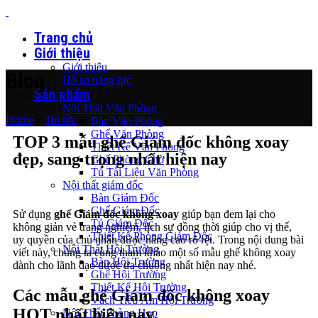
Trang chủ
Giới thiệu
Giới thiệu
Blog
Hồ sơ năng lực
Sản phẩm
Nội Thất Văn Phòng
Home
»
Tin tức
»
Bàn Văn Phòng
Ghế Văn Phòng
TOP 3 mẫu ghế Giám đốc không xoay
Thiết Kế Văn Phòng
đẹp, sang trọng nhất hiện nay
Ghế Phòng Chờ
Tủ Tài Liệu Văn Phòng
Nội thất giám đốc
Bàn Giám Đốc
Ghế Giám Đốc
Sử dụng
ghế Giám đốc không xoay
giúp bạn đem lại cho
Tủ Giám Đốc
không giản vẻ trang nghiêm, lịch sự đồng thời giúp cho vị thế,
Thiết Kế Phòng Giám Đốc
uy quyền của chủ nhân được nâng cao rõ rệt. Trong nội dung bài
Nội Thất Hội Trường
viết này, chúng ta cùng tham khảo một số mẫu ghế không xoay
Bàn Hội Trường
dành cho lãnh đạo được ưa chuộng nhất hiện nay nhé.
Ghế Hội Trường
Thiết Kế Hội Trường
Các mẫu ghế Giám đốc không xoay
Vách Tiêu Âm Hội Trường
HOT nhất hiện nay
Nội Thất Phòng Họp