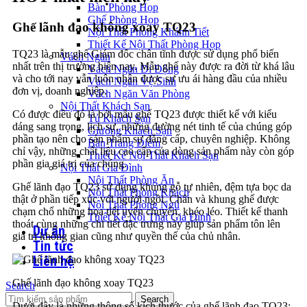
Bàn Phòng Họp
Ghế Phòng Họp
Ghế lãnh đạo không xoay TQ23
Nội Thất Phòng Khánh Tiết
Thiết Kế Nội Thất Phòng Họp
TQ23 là mẫu ghế Giám đốc chân tĩnh được sử dụng phổ biến
Vách Ngăn
nhất trên thị trường hiện nay. Mẫu ghế này được ra đời từ khá lâu
Vách Ngăn Di Động
và cho tới nay vẫn luôn nhận được sự ưu ái hàng đầu của nhiều
Vách Ngăn Vệ Sinh
đơn vị, doanh nghiệp.
Vách Ngăn Văn Phòng
Nội Thất Khách Sạn
Có được điều đó là bởi mẫu ghế TQ23 được thiết kế với kiểu
Tủ Khách Sạn
dáng sang trọng, lịch sự, những đường nét tinh tế của chúng góp
Giường Khách Sạn
phần tạo nên cho sản phẩm sự đẳng cấp, chuyên nghiệp. Không
Bàn Trang Điểm
chỉ vậy, những chất liệu cao cấp của dòng sản phẩm này còn góp
Thiết Kế Nội Thất Khách Sạn
phần gia giá trị của chúng.
Nội Thất Gia Đình
Nội Thất Phòng Ăn
Ghế lãnh đạo TQ23 sử dụng khung gỗ tự nhiên, đệm tựa bọc da
Nội Thất Phòng Khách
thật ở phần tiếp xúc với người ngồi. Chân và khung ghế được
Nội Thất Phòng Ngủ
chạm chổ những họa tiết uyển chuyển, khéo léo. Thiết kế thanh
Thiết Kế Nội Thất Gia Đình
thoát cùng những chi tiết đặc trưng này giúp sản phẩm tôn lên
Dự án
giá trị không gian cũng như quyền thế của chủ nhân.
Tin tức
Liên hệ
Ghế lãnh đạo không xoay TQ23
Search
Search
Dưới đây là những thông số kích thước của ghế lãnh đạo TQ23: