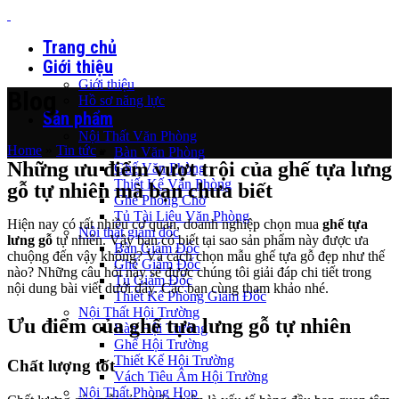
Trang chủ
Giới thiệu
Giới thiệu
Blog
Hồ sơ năng lực
Sản phẩm
Nội Thất Văn Phòng
Home
»
Tin tức
»
Bàn Văn Phòng
Những ưu điểm vượt trội của ghế tựa lưng
Ghế Văn Phòng
Thiết Kế Văn Phòng
gỗ tự nhiên mà bạn chưa biết
Ghế Phòng Chờ
Tủ Tài Liệu Văn Phòng
Hiện nay có rất nhiều cơ quan, doanh nghiệp chọn mua
ghế tựa
Nội thất giám đốc
lưng gỗ
tự nhiên. Vậy bạn có biết tại sao sản phẩm này được ưa
Bàn Giám Đốc
chuộng đến vậy không? Và cách chọn mẫu ghế tựa gỗ đẹp như thế
Ghế Giám Đốc
nào? Những câu hỏi này sẽ được chúng tôi giải đáp chi tiết trong
Tủ Giám Đốc
nội dung bài viết dưới đây. Các bạn cùng tham khảo nhé.
Thiết Kế Phòng Giám Đốc
Nội Thất Hội Trường
Ưu điểm của ghế tựa lưng gỗ tự nhiên
Bàn Hội Trường
Ghế Hội Trường
Thiết Kế Hội Trường
Chất lượng tốt
Vách Tiêu Âm Hội Trường
Nội Thất Phòng Họp