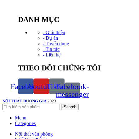
Hotline: 0934.583.888
Email: Kinhdoanh@noithatduonggia.vn
DANH MỤC
- Giới thiệu
- Dự án
- Tuyển dụng
- Tin tức
- Liên hệ
THEO DÕI CHÚNG TÔI
Facebook
Youtube
Tiktok
Facebook-
messenger
NỘI THẤT DƯƠNG GIA
2023
Search
Menu
Categories
Nội thất văn phòng