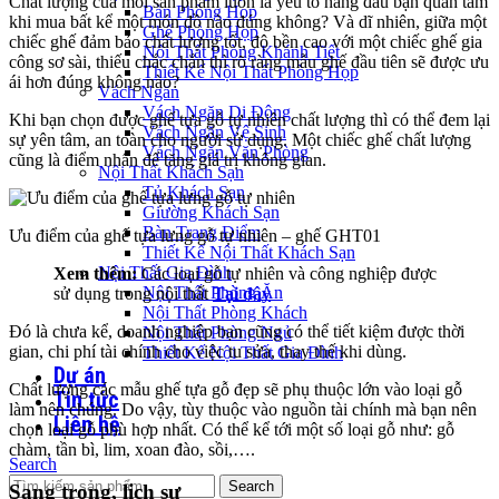
Chất lượng của mỗi sản phẩm luôn là yếu tố hàng đầu bạn quan tâm
Bàn Phòng Họp
khi mua bất kể một món đồ nào đúng không? Và dĩ nhiên, giữa một
Ghế Phòng Họp
chiếc ghế đảm bảo chất lượng tốt, độ bền cao với một chiếc ghế gia
Nội Thất Phòng Khánh Tiết
công sơ sài, thiếu chắc chắn thì rõ ràng mẫu ghế đầu tiên sẽ được ưu
Thiết Kế Nội Thất Phòng Họp
ái hơn đúng không nào?
Vách Ngăn
Vách Ngăn Di Động
Khi bạn chọn được ghế tựa gỗ tự nhiên chất lượng thì có thể đem lại
Vách Ngăn Vệ Sinh
sự yên tâm, an toàn cho người sử dụng. Một chiếc ghế chất lượng
Vách Ngăn Văn Phòng
cũng là điểm nhấn để tăng giá trị không gian.
Nội Thất Khách Sạn
Tủ Khách Sạn
Giường Khách Sạn
Bàn Trang Điểm
Ưu điểm của ghế tựa lưng gỗ tự nhiên – ghế GHT01
Thiết Kế Nội Thất Khách Sạn
Nội Thất Gia Đình
Xem thêm:
Các loại gỗ tự nhiên và công nghiệp được
Nội Thất Phòng Ăn
sử dụng trong nội thất
Tại đây
Nội Thất Phòng Khách
Đó là chưa kể, doanh nghiệp bạn cũng có thể tiết kiệm được thời
Nội Thất Phòng Ngủ
gian, chi phí tài chính cho việc tu sửa, thay thế khi dùng.
Thiết Kế Nội Thất Gia Đình
Dự án
Chất lượng các mẫu ghế tựa gỗ đẹp sẽ phụ thuộc lớn vào loại gỗ
Tin tức
làm nên chúng. Do vậy, tùy thuộc vào nguồn tài chính mà bạn nên
Liên hệ
chọn loại gỗ phù hợp nhất. Có thể kể tới một số loại gỗ như: gỗ
chàm, tần bì, lim, xoan đào, sồi,….
Search
Search
Sang trọng, lịch sự