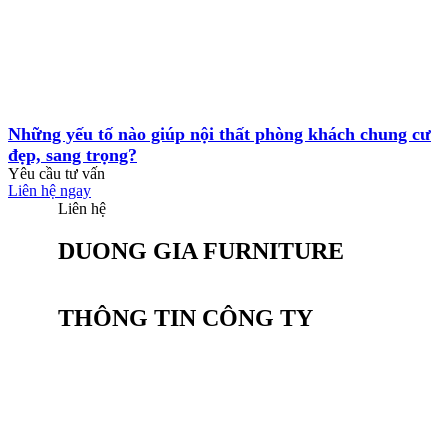
Những yếu tố nào giúp nội thất phòng khách chung cư
đẹp, sang trọng?
Yêu cầu tư vấn
Liên hệ ngay
Liên hệ
DUONG GIA FURNITURE
THÔNG TIN CÔNG TY
CÔNG TY CỔ PHẦN SẢN XUẤT NỘI
THẤT DƯƠNG GIA
Văn phòng: Tầng 2, Tòa Tứ Hiệp Plaza, Đường
Nguyễn bồ, P. Yên sở,TP. HN
Điện thoại: (024) 20 23 82 82