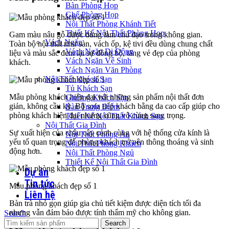
Bàn Phòng Họp
Ghế Phòng Họp
Nội Thất Phòng Khánh Tiết
Thiết Kế Nội Thất Phòng Họp
Gam màu nâu gỗ được dùng làm chủ đạo trong không gian.
Vách Ngăn
Toàn bộ nội thất như sàn, vách ốp, kệ tivi đều dùng chung chất
Vách Ngăn Di Động
liệu và màu sắc đem lại sự đồng bộ, tăng vẻ đẹp của phòng
Vách Ngăn Vệ Sinh
khách.
Vách Ngăn Văn Phòng
Nội Thất Khách Sạn
Tủ Khách Sạn
Mẫu phòng khách hiện đại với những sản phẩm nội thất đơn
Giường Khách Sạn
giản, không cầu kỳ. Bộ sofa tiếp khách bằng da cao cấp giúp cho
Bàn Trang Điểm
phòng khách hiện đại nhưng cũng vô cùng sang trọng.
Thiết Kế Nội Thất Khách Sạn
Nội Thất Gia Đình
Sự xuất hiện của chậu cây cảnh cùng với hệ thống cửa kính là
Nội Thất Phòng Ăn
yếu tố quan trọng để phòng khách trở nên thông thoáng và sinh
Nội Thất Phòng Khách
động hơn.
Nội Thất Phòng Ngủ
Thiết Kế Nội Thất Gia Đình
Dự án
Tin tức
Mẫu phòng khách đẹp số 1
Liên hệ
Bàn trà nhỏ gọn giúp gia chủ tiết kiệm được diện tích tối đa
nhưng vẫn đảm bảo được tính thẩm mỹ cho không gian.
Search
Search