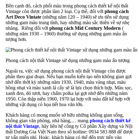
Bên cạnh đó, cách phối màu trong phong cách thiết kế nội thất
Vintage còn được phân làm 2 loại. Cụ thể, đối với
phong cách
Art Deco Vintate
(những năm 120 – 1940) sẽ ưu tiên sử dụng
những gam màu trung tính, hay những màu sắc thiên về sự nhẹ
nhàng. Riêng đối với
phong cách Mid Century Modern
(
những năm 1930 – 1960) thường sử dụng những gam màu ấn
tượng hơn.
Phong cách nội thất Vintage sử dụng những gam màu ấn tượng
Ngoài ra, việc sử dụng phong cách nội thất Vintage còn được
phân theo giai đoạn. Nếu bạn muốn kiến tạo nên không gian gợi
nhớ đến thời kỳ những năm 1930, 1940, màu vàng nhạt, màu
hồng nhạt và màu xanh lá cây sẽ là lựa chọn thích hợp. Màu sọc,
xanh đen, đỏ tươi, hay chấm polka lại gợi nhớ đến những năm
1950. Còn thập niên 1960, 1970 lại hợp với màu đất kế hợp với
những vật dụng có họa tiết hoa văn lớn.
Khách hàng có mong muốn sở hữu những không gian sống,
không gian văn phòng, nhà hàng,… mang
phong cách thiết kế
nội thất Vintage
, hãy liên hệ công ty Cổ phần Xây dựng và Nội
thất Dương Gia Việt Nam theo số hotline: 0934 583 888 để được
tư vấn miễn phí. Hoặc, khách hàng có thể đến trực tiếp văn