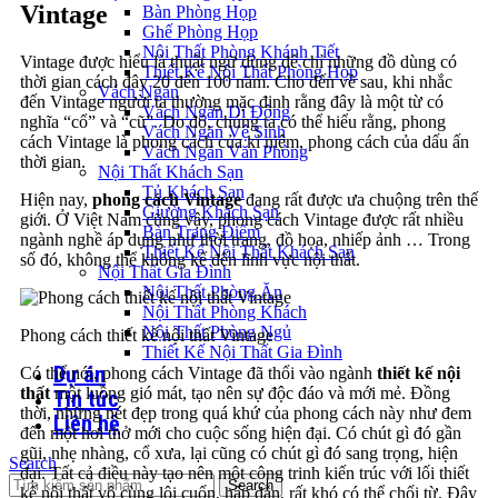
Vintage
Bàn Phòng Họp
Ghế Phòng Họp
Nội Thất Phòng Khánh Tiết
Vintage được hiểu là thuật ngữ dùng để chỉ những đồ dùng có
Thiết Kế Nội Thất Phòng Họp
thời gian cách đây 20 đến 100 năm. Cho đến về sau, khi nhắc
Vách Ngăn
đến Vintage người ta thường mặc định rằng đây là một từ có
Vách Ngăn Di Động
nghĩa “cổ” và “cũ”. Do đó, chúng ta có thể hiểu rằng, phong
Vách Ngăn Vệ Sinh
cách Vintage là phong cách của kỉ niệm, phong cách của dấu ấn
Vách Ngăn Văn Phòng
thời gian.
Nội Thất Khách Sạn
Tủ Khách Sạn
Hiện nay,
phong cách Vintage
đang rất được ưa chuộng trên thế
Giường Khách Sạn
giới. Ở Việt Nam cũng vậy, phong cách Vintage được rất nhiều
Bàn Trang Điểm
ngành nghề áp dụng như thời trang, đồ họa, nhiếp ảnh … Trong
Thiết Kế Nội Thất Khách Sạn
số đó, không thể không kế đến lĩnh vực nội thất.
Nội Thất Gia Đình
Nội Thất Phòng Ăn
Nội Thất Phòng Khách
Nội Thất Phòng Ngủ
Phong cách thiết kế nội thất Vintage
Thiết Kế Nội Thất Gia Đình
Dự án
Có thể nói, phong cách Vintage đã thổi vào ngành
thiết kế nội
thất
một luồng gió mát, tạo nên sự độc đáo và mới mẻ. Đồng
Tin tức
thời, những nét đẹp trong quá khứ của phong cách này như đem
Liên hệ
đến một hơi thở mới cho cuộc sống hiện đại. Có chút gì đó gần
gũi, nhẹ nhàng, cổ xưa, lại cũng có chút gì đó sang trọng, hiện
Search
đại. Tất cả điều này tạo nên một công trinh kiến trúc với lối thiết
Search
kế nội thất vô cùng lôi cuốn, hấp dẫn, rất khó có thể chối từ. Đây