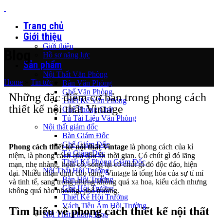
Trang chủ
Giới thiệu
Giới thiệu
Blog
Hồ sơ năng lực
Sản phẩm
Nội Thất Văn Phòng
Home
»
Tin tức
»
Bàn Văn Phòng
Ghế Văn Phòng
Những đặc điểm cơ bản trong phong cách
Thiết Kế Văn Phòng
thiết kế nội thất Vintage
Ghế Phòng Chờ
Tủ Tài Liệu Văn Phòng
Nội thất giám đốc
Bàn Giám Đốc
Ghế Giám Đốc
Phong cách thiết kế nội thất Vintage
là phong cách của kỉ
Tủ Giám Đốc
niệm, là phong cách của dấu ấn thời gian. Có chút gì đó lãng
Thiết Kế Phòng Giám Đốc
mạn, nhẹ nhàng, hoài cổ, song lại có chút gì đó độc đáo, hiện
Nội Thất Hội Trường
đại. Nhiều nhận định cho rằng, Vintage là tổng hòa của sự tỉ mỉ
Bàn Hội Trường
và tinh tế, sang trọng nhưng không quá xa hoa, kiểu cách nhưng
Ghế Hội Trường
không quá hào nhoáng, phô trương.
Thiết Kế Hội Trường
Vách Tiêu Âm Hội Trường
Tìm hiểu về phong cách thiết kế nội thất
Nội Thất Phòng Họp