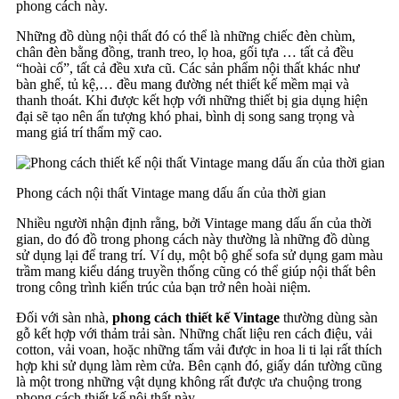
phong cách này.
Những đồ dùng nội thất đó có thể là những chiếc đèn chùm,
chân đèn bằng đồng, tranh treo, lọ hoa, gối tựa … tất cả đều
“hoài cổ”, tất cả đều xưa cũ. Các sản phẩm nội thất khác như
bàn ghế, tủ kệ,… đều mang đường nét thiết kế mềm mại và
thanh thoát. Khi được kết hợp với những thiết bị gia dụng hiện
đại sẽ tạo nên ấn tượng khó phai, bình dị song sang trọng và
mang giá trí thẩm mỹ cao.
Phong cách nội thất Vintage mang dấu ấn của thời gian
Nhiều người nhận định rằng, bởi Vintage mang dấu ấn của thời
gian, do đó đồ trong phong cách này thường là những đồ dùng
sử dụng lại để trang trí. Ví dụ, một bộ ghế sofa sử dụng gam màu
trầm mang kiểu dáng truyền thống cũng có thể giúp nội thất bên
trong công trình kiến trúc của bạn trở nên hoài niệm.
Đối với sàn nhà,
phong cách thiết kế Vintage
thường dùng sàn
gỗ kết hợp với thảm trải sàn. Những chất liệu ren cách điệu, vải
cotton, vải voan, hoặc những tấm vải được in hoa li ti lại rất thích
hợp khi sử dụng làm rèm cửa. Bên cạnh đó, giấy dán tường cũng
là một trong những vật dụng không rất được ưa chuộng trong
phong cách thiết kế nội thất này.