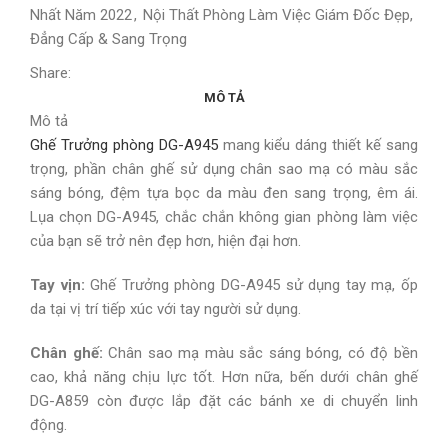
Nhất Năm 2022
,
Nội Thất Phòng Làm Việc Giám Đốc Đẹp,
Đẳng Cấp & Sang Trọng
Share:
MÔ TẢ
Mô tả
Ghế Trưởng phòng DG-A945
mang kiểu dáng thiết kế sang
trọng, phần chân ghế sử dụng chân sao mạ có màu sắc
sáng bóng, đệm tựa bọc da màu đen sang trọng, êm ái.
Lụa chọn DG-A945, chắc chắn không gian phòng làm việc
của bạn sẽ trở nên đẹp hơn, hiện đại hơn.
Tay vịn:
Ghế Trưởng phòng DG-A945 sử dụng tay mạ, ốp
da tại vị trí tiếp xúc với tay người sử dụng.
Chân ghế:
Chân sao mạ màu sắc sáng bóng, có độ bền
cao, khả năng chịu lực tốt. Hơn nữa, bến dưới chân ghế
DG-A859 còn được lắp đặt các bánh xe di chuyển linh
động.