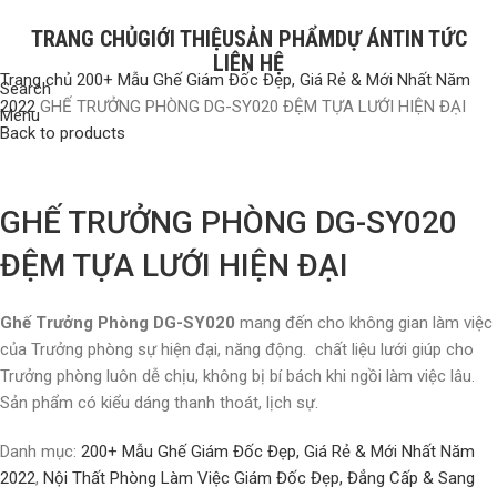
TRANG CHỦ
GIỚI THIỆU
SẢN PHẨM
DỰ ÁN
TIN TỨC
LIÊN HỆ
Trang chủ
200+ Mẫu Ghế Giám Đốc Đẹp, Giá Rẻ & Mới Nhất Năm
Search
2022
GHẾ TRƯỞNG PHÒNG DG-SY020 ĐỆM TỰA LƯỚI HIỆN ĐẠI
Menu
Back to products
Click to enlarge
GHẾ TRƯỞNG PHÒNG DG-SY020
ĐỆM TỰA LƯỚI HIỆN ĐẠI
Ghế Trưởng Phòng DG-SY020
mang đến cho không gian làm việc
của Trưởng phòng sự hiện đại, năng động. chất liệu lưới giúp cho
Trưởng phòng luôn dễ chịu, không bị bí bách khi ngồi làm việc lâu.
Sản phẩm có kiểu dáng thanh thoát, lịch sự.
Danh mục:
200+ Mẫu Ghế Giám Đốc Đẹp, Giá Rẻ & Mới Nhất Năm
2022
,
Nội Thất Phòng Làm Việc Giám Đốc Đẹp, Đẳng Cấp & Sang