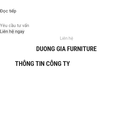
Đọc tiếp
Yêu cầu tư vấn
Liên hệ ngay
Liên hệ
DUONG GIA FURNITURE
THÔNG TIN CÔNG TY
CÔNG TY CỔ PHẦN SẢN XUẤT NỘI THẤT
DƯƠNG GIA
Văn phòng: Tầng 2, Tòa Tứ Hiệp Plaza, Đường
Nguyễn bồ, P. Yên sở,TP. HN
Điện thoại: (024) 20 23 82 82
Hotline: 0934.583.888
Email: Kinhdoanh@noithatduonggia.vn