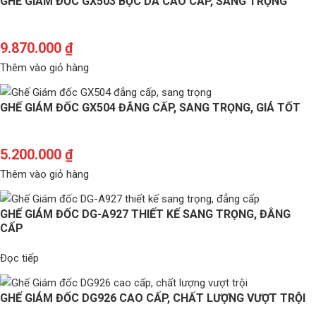
GHẾ GIÁM ĐỐC GX503 BỌC DA CAO CẤP, SANG TRỌNG
9.870.000
₫
Thêm vào giỏ hàng
GHẾ GIÁM ĐỐC GX504 ĐẲNG CẤP, SANG TRỌNG, GIÁ TỐT
5.200.000
₫
Thêm vào giỏ hàng
GHẾ GIÁM ĐỐC DG-A927 THIẾT KẾ SANG TRỌNG, ĐẲNG
CẤP
Đọc tiếp
GHẾ GIÁM ĐỐC DG926 CAO CẤP, CHẤT LƯỢNG VƯỢT TRỘI