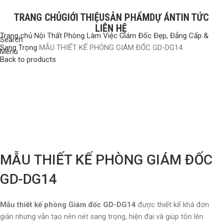
TRANG CHỦ
GIỚI THIỆU
SẢN PHẨM
DỰ ÁN
TIN TỨC
LIÊN HỆ
Trang chủ
Nội Thất Phòng Làm Việc Giám Đốc Đẹp, Đẳng Cấp &
Search
Sang Trọng
MẪU THIẾT KẾ PHÒNG GIÁM ĐỐC GD-DG14
Menu
Back to products
Click to enlarge
MẪU THIẾT KẾ PHÒNG GIÁM ĐỐC
GD-DG14
Mẫu thiết kế phòng Giám đốc GD-DG14
được thiết kế khá đơn
giản nhưng vẫn tạo nên nét sang trọng, hiện đại và giúp tôn lên