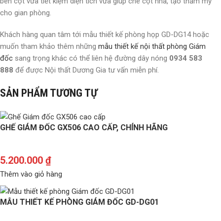
bên cột vừa tiết kiệm diện tích vừa giúp che cột nhà, tạo thẩm mỹ
cho gian phòng.
Khách hàng quan tâm tới mẫu thiết kế phòng họp GD-DG14 hoặc
muốn tham khảo thêm những
mẫu thiết kế nội thất phòng Giám
đốc
sang trọng khác có thể liên hệ đường dây nóng
0934 583
888
để được Nội thất Dương Gia tư vấn miễn phí.
SẢN PHẨM TƯƠNG TỰ
GHẾ GIÁM ĐỐC GX506 CAO CẤP, CHÍNH HÃNG
5.200.000
₫
Thêm vào giỏ hàng
MẪU THIẾT KẾ PHÒNG GIÁM ĐỐC GD-DG01