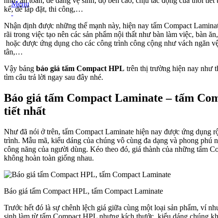
như: an toàn, dễ dàng vệ sinh, độ bền cao, chịu tác động của thời tiết 
Menu
kế, dễ lắp đặt, thi công,…
Nhận định được những thế mạnh này, hiện nay tấm Compact Lamina
rãi trong việc tạo nên các sản phẩm nội thất như bàn làm việc, bàn ăn,
hoặc được ứng dụng cho các công trình công cộng như vách ngăn vệ s
tân,…
Vậy bảng
báo giá tấm Compact HPL
trên thị trường hiện nay như 
tìm câu trả lời ngay sau đây nhé.
Báo giá tấm Compact Laminate – tấm Co
tiết nhất
Như đã nói ở trên, tấm Compact Laminate hiện nay được ứng dụng rộ
trình. Mẫu mã, kiểu dáng của chúng vô cùng đa dạng và phong phú 
công năng của người dùng. Kéo theo đó, giá thành của những tấm 
không hoàn toàn giống nhau.
Báo giá tấm Compact HPL, tấm Compact Laminate
Trước hết đó là sự chênh lệch giá giữa cùng một loại sản phẩm, ví n
sinh làm từ tấm Compact HPL nhưng kích thước, kiểu dáng chúng khá