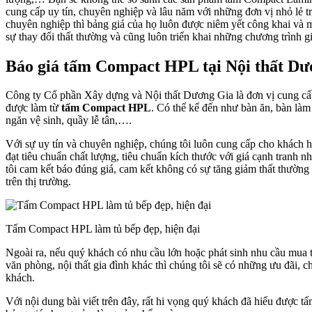
cung cấp uy tín, chuyên nghiệp và lâu năm với những đơn vị nhỏ lẻ tr
chuyên nghiệp thì bảng giá của họ luôn được niêm yết công khai và 
sự thay đổi thất thường và cũng luôn triển khai những chương trình 
Báo giá tấm Compact HPL tại Nội thất Dư
Công ty Cổ phần Xây dựng và Nội thất Dương Gia là đơn vị cung cấ
được làm từ
tấm Compact HPL
. Có thể kể đến như bàn ăn, bàn làm 
ngăn vệ sinh, quầy lễ tân,….
Với sự uy tín và chuyên nghiệp, chúng tôi luôn cung cấp cho khác
đạt tiêu chuẩn chất lượng, tiêu chuẩn kích thước với giá cạnh tranh nh
tôi cam kết báo đúng giá, cam kết không có sự tăng giảm thất thường
trên thị trường.
Tấm Compact HPL làm tủ bếp đẹp, hiện đại
Ngoài ra, nếu quý khách có nhu cầu lớn hoặc phát sinh nhu cầu mua 
văn phòng, nội thất gia đình khác thì chúng tôi sẽ có những ưu đãi, 
khách.
Với nội dung bài viết trên đây, rất hi vọng quý khách đã hiểu được 