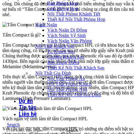
Bàn Phòng Họp
công. Dù chúng đã được sử dụng khá phổ biến nhưng hiện nay vẫn k
Ghế Phòng Họp
sự hiểu rõ “Tấm Compact là gì?” Vậy thì chúng ta cùng đi tìm câu trả 
Nội Thất Phòng Khánh Tiết
nhé.
Thiết Kế Nội Thất Phòng Họp
Vách Ngăn
Vách Ngăn Di Động
Tấm Compact là gì?
Vách Ngăn Vệ Sinh
Vách Ngăn Văn Phòng
Tấm Compact hay còn gọi là tấm Compact HPL có tên khoa học là So
Nội Thất Khách Sạn
tâm dạng cứng, có lõi đặc với cấu tạo từ nhiều lớp giấy nền Kraft (m
Tủ Khách Sạn
Chúng thường được ngâm tẩm qua nhựa Phenolic rồi sau đó ép dưới n
Giường Khách Sạn
1430psi. Bên ngoài của sản phẩm được phủ một lớp giấy màu thẩm 
Bàn Trang Điểm
Melamine (Melamine resin).
Thiết Kế Nội Thất Khách Sạn
Nội Thất Gia Đình
Trên thực tế, tấm Compact HPL đồng thời cũng chính là tấm Compac
Nội Thất Phòng Ăn
nhiều người vẫn thường nhắc đến. Tại sao ư? Bởi tấm Compact được s
Nội Thất Phòng Khách
trên kỹ thuật làm tấm HPL truyền thống. Tuy nhiên, tấm Compact HP
Nội Thất Phòng Ngủ
Kraft Phenolic ép chồng lên nhau nên chúng có độ cứng và độ bền t
Thiết Kế Nội Thất Gia Đình
Laminate (High-Pressure Laminate).
Dự án
Tin tức
Liên hệ
Vách ngăn vệ sinh làm từ tấm Compact HPL
Search
Với cấu tạo đặc biệt, tấm Compact HPL có những ưu điểm nổi bật so 
Search