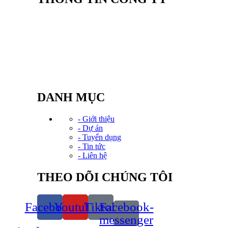
CÔNG TY CỔ PHẦN SẢN XUẤT NỘI
THẤT DƯƠNG GIA
Văn phòng: Tầng 2, Tòa Tứ Hiệp Plaza, Đường
Nguyễn bồ, P. Yên sở,TP. HN
Điện thoại: (024) 20 23 82 82
Hotline: 0934.583.888
Email: Kinhdoanh@noithatduonggia.vn
DANH MỤC
- Giới thiệu
- Dự án
- Tuyển dụng
- Tin tức
- Liên hệ
THEO DÕI CHÚNG TÔI
Facebook
Youtube
Tiktok
Facebook-
messenger