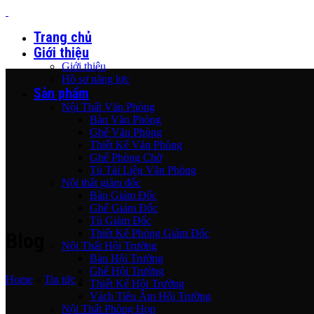
Trang chủ
Giới thiệu
Giới thiệu
Hồ sơ năng lực
Sản phẩm
Nội Thất Văn Phòng
Bàn Văn Phòng
Ghế Văn Phòng
Thiết Kế Văn Phòng
Ghế Phòng Chờ
Tủ Tài Liệu Văn Phòng
Nội thất giám đốc
Bàn Giám Đốc
Ghế Giám Đốc
Tủ Giám Đốc
Thiết Kế Phòng Giám Đốc
Blog
Nội Thất Hội Trường
Bàn Hội Trường
Ghế Hội Trường
Home
»
Tin tức
»
Thiết Kế Hội Trường
Vách Tiêu Âm Hội Trường
Nội Thất Phòng Họp