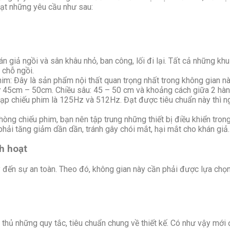
 đạt những yêu cầu như sau:
 giả ngồi và sân khâu nhỏ, ban công, lối đi lại. Tất cả những kh
 chỗ ngồi.
him: Đây là sản phẩm nội thất quan trọng nhất trong không gian nà
từ 45cm – 50cm. Chiều sâu: 45 – 50 cm và khoảng cách giữa 2 hà
ạp chiếu phim là 125Hz và 512Hz. Đạt được tiêu chuẩn này thì ng
phòng chiếu phim, bạn nên tập trung những thiết bị điều khiển tr
phải tăng giảm dần dần, tránh gây chói mắt, hại mắt cho khán giả.
nh hoạt
 ý đến sự an toàn. Theo đó, không gian này cần phải được lựa chọ
ân thủ những quy tắc, tiêu chuẩn chung về thiết kế. Có như vậy mớ