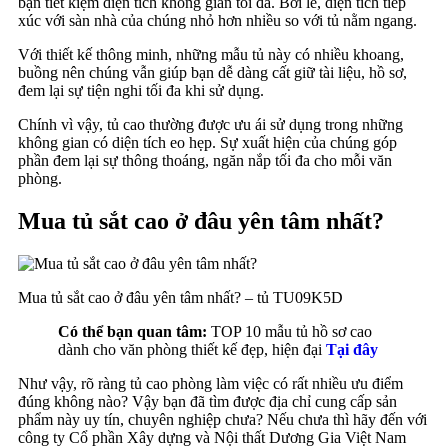
bạn tiết kiệm diện tích không gian tối đa. Bởi lẽ, diện tích tiếp
xúc với sàn nhà của chúng nhỏ hơn nhiều so với tủ nằm ngang.
Với thiết kế thông minh, những mẫu tủ này có nhiều khoang,
buồng nên chúng vẫn giúp bạn dễ dàng cất giữ tài liệu, hồ sơ,
đem lại sự tiện nghi tối đa khi sử dụng.
Chính vì vậy, tủ cao thường được ưu ái sử dụng trong những
không gian có diện tích eo hẹp. Sự xuất hiện của chúng góp
phần đem lại sự thông thoáng, ngăn nắp tối đa cho mỗi văn
phòng.
Mua tủ sắt cao ở đâu yên tâm nhất?
Mua tủ sắt cao ở đâu yên tâm nhất? – tủ TU09K5D
Có thể bạn quan tâm:
TOP 10 mẫu tủ hồ sơ cao
dành cho văn phòng thiết kế đẹp, hiện đại
Tại đây
Như vậy, rõ ràng tủ cao phòng làm việc có rất nhiều ưu điểm
đúng không nào? Vậy bạn đã tìm được địa chỉ cung cấp sản
phẩm này uy tín, chuyên nghiệp chưa? Nếu chưa thì hãy đến với
công ty Cổ phần Xây dựng và Nội thất Dương Gia Việt Nam