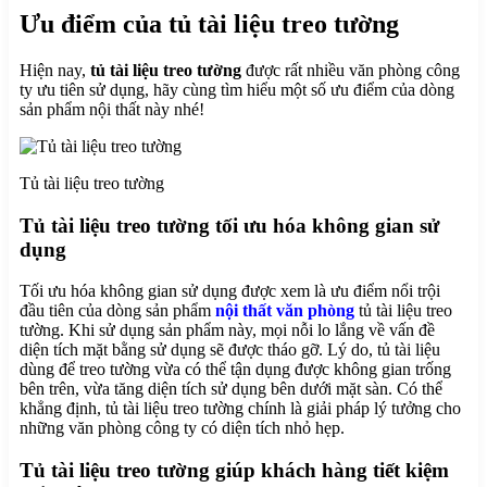
Bàn Phòng Họp
Ưu điểm của tủ tài liệu treo tường
Ghế Phòng Họp
Nội Thất Phòng Khánh Tiết
Hiện nay,
tủ tài liệu treo tường
được rất nhiều văn phòng công
Thiết Kế Nội Thất Phòng Họp
ty ưu tiên sử dụng, hãy cùng tìm hiểu một số ưu điểm của dòng
Vách Ngăn
sản phẩm nội thất này nhé!
Vách Ngăn Di Động
Vách Ngăn Vệ Sinh
Vách Ngăn Văn Phòng
Nội Thất Khách Sạn
Tủ tài liệu treo tường
Tủ Khách Sạn
Giường Khách Sạn
Tủ tài liệu treo tường tối ưu hóa không gian sử
Bàn Trang Điểm
Thiết Kế Nội Thất Khách Sạn
dụng
Nội Thất Gia Đình
Nội Thất Phòng Ăn
Tối ưu hóa không gian sử dụng được xem là ưu điểm nổi trội
Nội Thất Phòng Khách
đầu tiên của dòng sản phẩm
nội thất văn phòng
tủ tài liệu treo
Nội Thất Phòng Ngủ
tường. Khi sử dụng sản phẩm này, mọi nỗi lo lắng về vấn đề
Thiết Kế Nội Thất Gia Đình
diện tích mặt bằng sử dụng sẽ được tháo gỡ. Lý do, tủ tài liệu
Dự án
dùng để treo tường vừa có thể tận dụng được không gian trống
Tin tức
bên trên, vừa tăng diện tích sử dụng bên dưới mặt sàn. Có thể
khẳng định, tủ tài liệu treo tường chính là giải pháp lý tưởng cho
Liên hệ
những văn phòng công ty có diện tích nhỏ hẹp.
Search
Tủ tài liệu treo tường giúp khách hàng tiết kiệm
Search