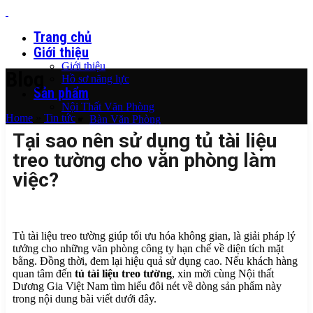
Trang chủ
Giới thiệu
Giới thiệu
Blog
Hồ sơ năng lực
Sản phẩm
Nội Thất Văn Phòng
Home
»
Tin tức
»
Bàn Văn Phòng
Ghế Văn Phòng
Tại sao nên sử dụng tủ tài liệu
Thiết Kế Văn Phòng
treo tường cho văn phòng làm
Ghế Phòng Chờ
Tủ Tài Liệu Văn Phòng
việc?
Nội thất giám đốc
Bàn Giám Đốc
Ghế Giám Đốc
Tủ Giám Đốc
Thiết Kế Phòng Giám Đốc
Tủ tài liệu treo tường giúp tối ưu hóa không gian, là giải pháp lý
Nội Thất Hội Trường
tưởng cho những văn phòng công ty hạn chế về diện tích mặt
Bàn Hội Trường
bằng. Đồng thời, đem lại hiệu quả sử dụng cao. Nếu khách hàng
Ghế Hội Trường
quan tâm đến
tủ tài liệu treo tường
, xin mời cùng Nội thất
Thiết Kế Hội Trường
Dương Gia Việt Nam tìm hiểu đôi nét về dòng sản phẩm này
Vách Tiêu Âm Hội Trường
trong nội dung bài viết dưới đây.
Nội Thất Phòng Họp