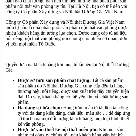
đảm bảo chất lượng, bạn nên tìm đến những nhà phân phối sản
phẩm nội thất văn phòng uy tín. Tại Hà Nội, bạn có thể đến với
công ty Cổ phần Xây dựng và Nội thất Dương Gia Việt Nam.
Công ty Cổ phần Xây dựng và Nội thất Dương Gia Việt Nam
luôn tự hào là nhà phân phối sản phẩm nội thất văn phòng được
nhiều khách hàng tin tưởng lựa chọn. Được cung cấp tủ tài liệu
nói riêng, nội thất văn phòng nói chung cho nhiều cơ quan, đơn
vị trên mọi miền Tổ Quốc.
Quyền lợi của khách hàng khi mua tủ tài liệu tại Nội thất Dương
Gia
Được sở hữu sản phẩm chất lượng:
Tất cả sản phẩm
sản phẩm do Nội thất Dương Gia cung cấp đều là hàng
thương hiệu nổi tiếng, được sản xuất trên dây chuyền hiện
đại. Do vậy, khách hàng có thể yên tâm về chất lượng sản
phẩm.
Đa dạng sự lựa chọn:
Hàng trăm mẫu tủ tài liệu tại công
ty với đa dạng kiểu dáng, chất liệu, màu sắc … để đáp ứng
sở thích của mọi đối tượng khách hàng, mọi loại hình thiết
kế văn phòng.
Được tư vấn thiết kế nội thất miễn phí:
Khi mua sản
phẩm tại công ty chúng tôi, nếu khách hàng gặp bất kỳ