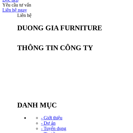
Yêu cầu tư vấn
Liên hệ ngay
Liên hệ
DUONG GIA FURNITURE
THÔNG TIN CÔNG TY
CÔNG TY CỔ PHẦN SẢN XUẤT NỘI
THẤT DƯƠNG GIA
Văn phòng: Tầng 2, Tòa Tứ Hiệp Plaza, Đường
Nguyễn bồ, P. Yên sở,TP. HN
Điện thoại: (024) 20 23 82 82
Hotline: 0934.583.888
Email: Kinhdoanh@noithatduonggia.vn
DANH MỤC
- Giới thiệu
- Dự án
- Tuyển dụng