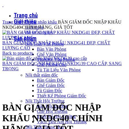
Trang chủ
Giới thiệu
Trang chủ
Nội thất nhập khẩu
BÀN GIÁM ĐỐC NHẬP KHẨU
NKDG40 CHÍNH HÃNG, GIÁ TỐT
Giới thiệu
Hồ sơ năng lực
Sản phẩm
BÀN GIÁM ĐỐC NHẬP KHẨU NKDG41 ĐẸP, CHẤT
Nội Thất Văn Phòng
LƯỢNG CAO
Bàn Văn Phòng
Back to products
Ghế Văn Phòng
Thiết Kế Văn Phòng
BÀN GIÁM ĐỐC NHẬP KHẨU NKDG39 CAO CẤP, SANG
Ghế Phòng Chờ
TRỌNG
Tủ Tài Liệu Văn Phòng
Nội thất giám đốc
Bàn Giám Đốc
Ghế Giám Đốc
Tủ Giám Đốc
Click to enlarge
Thiết Kế Phòng Giám Đốc
Nội Thất Hội Trường
BÀN GIÁM ĐỐC NHẬP
Bàn Hội Trường
Ghế Hội Trường
KHẨU NKDG40 CHÍNH
Thiết Kế Hội Trường
Vách Tiêu Âm Hội Trường
HÃNG, GIÁ TỐT
Nội Thất Phòng Họp