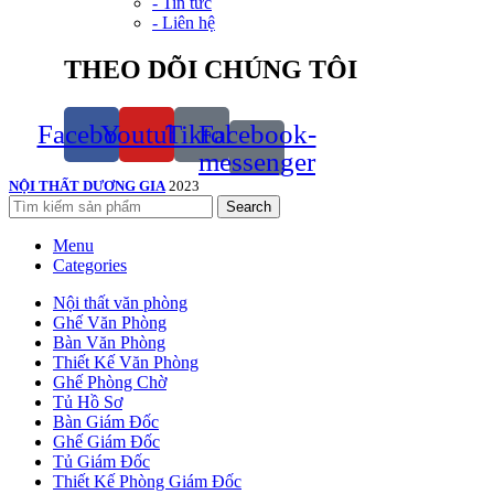
- Tin tức
- Liên hệ
THEO DÕI CHÚNG TÔI
Facebook
Youtube
Tiktok
Facebook-
messenger
NỘI THẤT DƯƠNG GIA
2023
Search
Menu
Categories
Nội thất văn phòng
Ghế Văn Phòng
Bàn Văn Phòng
Thiết Kế Văn Phòng
Ghế Phòng Chờ
Tủ Hồ Sơ
Bàn Giám Đốc
Ghế Giám Đốc
Tủ Giám Đốc
Thiết Kế Phòng Giám Đốc