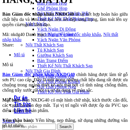
Bàn Phòng Họp
Ghế Phòng Họp
Nội Thất Phòng Khánh Tiết
Bàn Giám đốc nhập khẩu NKDG40
là sự kết hợp hoàn hảo giữa
Thiết Kế Nội Thất Phòng Họp
chất liệu da và kim loại tạo nên nét đẹp sang trọng, làm toát lên uy
Vách Ngăn
quyền của người lãnh đạo.
Vách Ngăn Di Động
Mã:
nkdg40
Danh mục:
Bàn ghế giám đốc nhập khẩu
,
Nội thất
Vách Ngăn Vệ Sinh
nhập khẩu
Vách Ngăn Văn Phòng
Share:
Nội Thất Khách Sạn
Tủ Khách Sạn
Mô tả
Giường Khách Sạn
Bàn Trang Điểm
Mô tả
Thiết Kế Nội Thất Khách Sạn
Nội Thất Gia Đình
Bàn Giám đốc nhập khẩu NKDG40
chính hãng được làm từ gỗ
Nội Thất Phòng Ăn
sơn PU cao cấp. Đây là một trong những chất liệu đang rất được ưa
Nội Thất Phòng Khách
chuộng trong ngành thiết kế nội thất bởi có tính năng chống thấm,
Nội Thất Phòng Ngủ
chống trầy xước rất tốt và sự đa dạng về màu sắc.
Thiết Kế Nội Thất Gia Đình
Dự án
Mặt bàn:
Bàn NKDG40 có mặt hình chữ nhật, kích thước cân đối,
Tin tức
các cạnh bo tròn đẹp mắt. Tại vị trí ngồi viết được ốp da PVC tạo
Liên hệ
điểm nhấn cho sản phẩm.
Yếm (hậu bàn):
Yếm lửng, nẹp thằng, sử dụng những đường vân
Search
gỗ tự nhiên.
Search