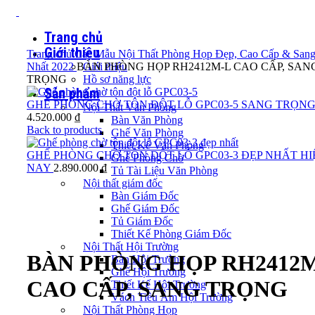
Trang chủ
Giới thiệu
Trang chủ
Các Mẫu Nội Thất Phòng Họp Đẹp, Cao Cấp & Sang
Nhất 2022
BÀN PHÒNG HỌP RH2412M-L CAO CẤP, SAN
Giới thiệu
TRỌNG
Hồ sơ năng lực
Sản phẩm
GHẾ PHÒNG CHỜ TÔN ĐỘT LỖ GPC03-5 SANG TRỌN
Nội Thất Văn Phòng
4.520.000
₫
Bàn Văn Phòng
Back to products
Ghế Văn Phòng
Thiết Kế Văn Phòng
GHẾ PHÒNG CHỜ TÔN ĐỘT LỖ GPC03-3 ĐẸP NHẤT HI
Ghế Phòng Chờ
NAY
2.890.000
₫
Tủ Tài Liệu Văn Phòng
Nội thất giám đốc
Bàn Giám Đốc
Ghế Giám Đốc
Tủ Giám Đốc
Click to enlarge
Thiết Kế Phòng Giám Đốc
Nội Thất Hội Trường
BÀN PHÒNG HỌP RH2412M
Bàn Hội Trường
Ghế Hội Trường
CAO CẤP, SANG TRỌNG
Thiết Kế Hội Trường
Vách Tiêu Âm Hội Trường
Nội Thất Phòng Họp