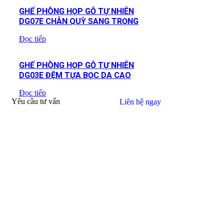
GHẾ PHÒNG HỌP GỖ TỰ NHIÊN
DG07E CHÂN QUỲ SANG TRỌNG
Đọc tiếp
GHẾ PHÒNG HỌP GỖ TỰ NHIÊN
DG03E ĐỆM TỰA BỌC DA CAO
CẤP
Đọc tiếp
Yêu cầu tư vấn
Liên hệ ngay