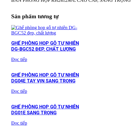
BÀN PHÒNG HỌP RH2412M-L CAO CẤP, SANG TRỌNG
Sản phẩm tương tự
GHẾ PHÒNG HỌP GỖ TỰ NHIÊN
DG-BGC52 ĐẸP, CHẤT LƯỢNG
Đọc tiếp
GHẾ PHÒNG HỌP GỖ TỰ NHIÊN
DG04E TAY VỊN SANG TRỌNG
Đọc tiếp
GHẾ PHÒNG HỌP GỖ TỰ NHIÊN
DG01E SANG TRỌNG
Đọc tiếp