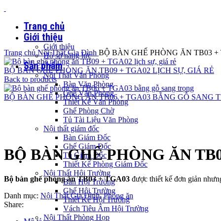
Trang chủ
Giới thiệu
Giới thiệu
Trang chủ
Nội Thất Gia Đình
BỘ BÀN GHẾ PHÒNG ĂN TB03 + 
Hồ sơ năng lực
Sản phẩm
BỘ BÀN GHẾ PHÒNG ĂN TB09 + TGA02 LỊCH SỰ, GIÁ RẺ
Nội Thất Văn Phòng
Back to products
Bàn Văn Phòng
Ghế Văn Phòng
BỘ BÀN GHẾ PHÒNG ĂN TB06 + TGA03 BẰNG GỖ SANG 
Thiết Kế Văn Phòng
Ghế Phòng Chờ
Tủ Tài Liệu Văn Phòng
Nội thất giám đốc
Click to enlarge
Bàn Giám Đốc
Ghế Giám Đốc
BỘ BÀN GHẾ PHÒNG ĂN TB03
Tủ Giám Đốc
Thiết Kế Phòng Giám Đốc
Nội Thất Hội Trường
Bộ bàn ghế phòng ăn TB03 + TGA03
được thiết kế đơn giản nhưng
Bàn Hội Trường
Ghế Hội Trường
Danh mục:
Nội Thất Gia Đình
,
Phòng ăn
Thiết Kế Hội Trường
Share:
Vách Tiêu Âm Hội Trường
Nội Thất Phòng Họp