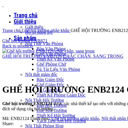
Trang chủ
Giới thiệu
Giới thiệu
Trang chủ
Ghế hội trường nhập khẩu
GHẾ HỘI TRƯỜNG ENB212
Hồ sơ năng lực
Sản phẩm
Ghế hội trường ENB871
Nội Thất Văn Phòng
Back to products
Bàn Văn Phòng
Ghế Văn Phòng
GHẾ HỘI TRƯỜNG ENB2126 CHẮC CHẮN, SANG TRỌNG
Thiết Kế Văn Phòng
Ghế Phòng Chờ
Tủ Tài Liệu Văn Phòng
Nội thất giám đốc
Click to enlarge
Bàn Giám Đốc
Ghế Giám Đốc
GHẾ HỘI TRƯỜNG ENB2124
Tủ Giám Đốc
Thiết Kế Phòng Giám Đốc
Nội Thất Hội Trường
Ghế hội trường ENB2124
được các nhà thiết kế tạo nên với những 
Bàn Hội Trường
đích sử dụng của hội trường.
Ghế Hội Trường
Thiết Kế Hội Trường
Mã:
ENB2124
Danh mục:
Ghế hội trường nhập khẩu
,
Nội thất nhập
Vách Tiêu Âm Hội Trường
Share:
Nội Thất Phòng Họp