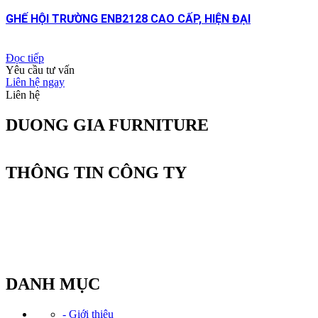
GHẾ HỘI TRƯỜNG ENB2128 CAO CẤP, HIỆN ĐẠI
Đọc tiếp
Yêu cầu tư vấn
Liên hệ ngay
Liên hệ
DUONG GIA FURNITURE
THÔNG TIN CÔNG TY
CÔNG TY CỔ PHẦN SẢN XUẤT NỘI THẤT DƯƠNG GIA
Văn phòng: Tầng 2, Tòa Tứ Hiệp Plaza, Đường Nguyễn bồ, P. Yê
Điện thoại: (024) 20 23 82 82
Hotline: 0934.583.888
Email: Kinhdoanh@noithatduonggia.vn
DANH MỤC
- Giới thiệu