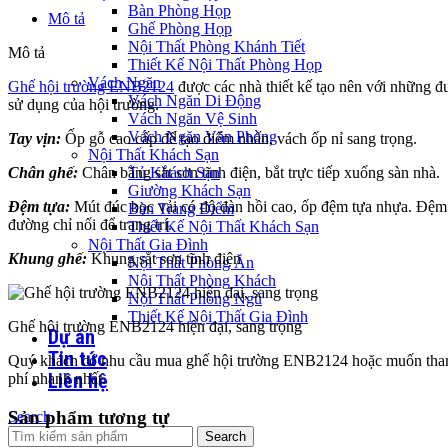
Bàn Phòng Họp
Mô tả
Ghế Phòng Họp
Nội Thất Phòng Khánh Tiết
Mô tả
Thiết Kế Nội Thất Phòng Họp
Vách Ngăn
Ghế hội trường ENB2124
được các nhà thiết kế tạo nên với những đ
Vách Ngăn Di Động
sử dụng của hội trường.
Vách Ngăn Vệ Sinh
Vách Ngăn Văn Phòng
Tay vịn:
Ốp gỗ cao cấp để tạo điểm nhấn, vách ốp nỉ sang trọng.
Nội Thất Khách Sạn
Chân ghế:
Chân bằng sắt sơn tĩnh điện, bắt trực tiếp xuống sàn nhà.
Tủ Khách Sạn
Giường Khách Sạn
Đệm tựa:
Mút đúc bọc vải có độ đàn hồi cao, ốp đệm tựa nhựa. Đệm g
Bàn Trang Điểm
đường chỉ nối để trang trí.
Thiết Kế Nội Thất Khách Sạn
Nội Thất Gia Đình
Khung ghế:
Khung sắt sơn tĩnh điện
Nội Thất Phòng Ăn
Nội Thất Phòng Khách
Nội Thất Phòng Ngủ
Thiết Kế Nội Thất Gia Đình
Ghế hội trường ENB2124 hiện đại, sang trọng
Dự án
Tin tức
Quý khách có nhu cầu mua ghế hội trường ENB2124 hoặc muốn tha
Liên hệ
phí nhanh nhất.
Sản phẩm tương tự
Search
Search