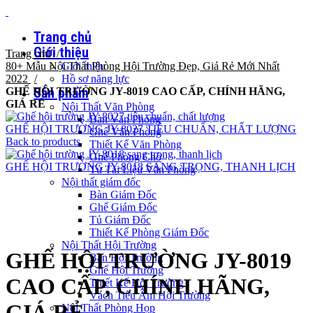
Trang chủ
Giới thiệu
Trang chủ
80+ Mẫu Nội Thất Phòng Hội Trường Đẹp, Giá Rẻ Mới Nhất
Giới thiệu
2022
Hồ sơ năng lực
Sản phẩm
GHẾ HỘI TRƯỜNG JY-8019 CAO CẤP, CHÍNH HÃNG,
GIÁ RẺ
Nội Thất Văn Phòng
Bàn Văn Phòng
GHẾ HỘI TRƯỜNG JY-8027 TIÊU CHUẨN, CHẤT LƯỢNG
Ghế Văn Phòng
Back to products
Thiết Kế Văn Phòng
Ghế Phòng Chờ
GHẾ HỘI TRƯỜNG JY-8018 SANG TRỌNG, THANH LỊCH
Tủ Tài Liệu Văn Phòng
Nội thất giám đốc
Bàn Giám Đốc
Ghế Giám Đốc
Tủ Giám Đốc
Click to enlarge
Thiết Kế Phòng Giám Đốc
Nội Thất Hội Trường
GHẾ HỘI TRƯỜNG JY-8019
Bàn Hội Trường
Ghế Hội Trường
CAO CẤP, CHÍNH HÃNG,
Thiết Kế Hội Trường
Vách Tiêu Âm Hội Trường
GIÁ RẺ
Nội Thất Phòng Họp