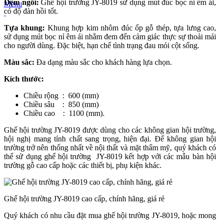
Đệm ngồi:
Ghế hội trường JY-8019 sử dụng mút đúc bọc nỉ êm ái,
Menu
có độ đàn hồi tốt.
Tựa khung:
Khung hợp kim nhôm đúc ốp gỗ thép, tựa lưng cao,
sử dụng mút bọc nỉ êm ái nhằm đem đến cảm giác thực sự thoải mái
cho người dùng. Đặc biệt, hạn chế tình trạng đau mỏi cột sống.
Màu sắc:
Đa dạng màu sắc cho khách hàng lựa chọn.
Kích thước:
Chiều rộng : 600 (mm)
Chiều sâu : 850 (mm)
Chiều cao : 1100 (mm).
Ghế hội trường JY-8019 được dùng cho các không gian hội trường,
hội nghị mang tính chất sang trọng, hiện đại. Để không gian hội
trường trở nên thống nhất về nội thất và mặt thẩm mỹ, quý khách có
thể sử dụng ghế hội trường JY-8019 kết hợp với các mẫu bàn hội
trường gỗ cao cấp hoặc các thiết bị, phụ kiện khác.
Ghế hội trường JY-8019 cao cấp, chính hãng, giá rẻ
Quý khách có nhu cầu đặt mua ghế hội trường JY-8019, hoặc mong