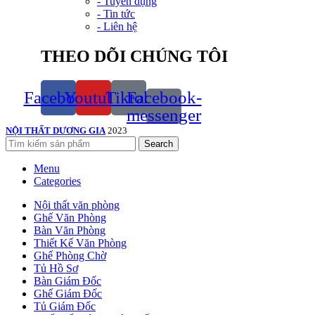
- Tuyển dụng
- Tin tức
- Liên hệ
THEO DÕI CHÚNG TÔI
Facebook
Youtube
Tiktok
Facebook-
messenger
NỘI THẤT DƯƠNG GIA
2023
Search
Menu
Categories
Nội thất văn phòng
Ghế Văn Phòng
Bàn Văn Phòng
Thiết Kế Văn Phòng
Ghế Phòng Chờ
Tủ Hồ Sơ
Bàn Giám Đốc
Ghế Giám Đốc
Tủ Giám Đốc