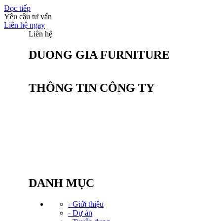
Đọc tiếp
Yêu cầu tư vấn
Liên hệ ngay
Liên hệ
DUONG GIA FURNITURE
THÔNG TIN CÔNG TY
CÔNG TY CỔ PHẦN SẢN XUẤT NỘI
THẤT DƯƠNG GIA
Văn phòng: Tầng 2, Tòa Tứ Hiệp Plaza, Đường
Nguyễn bồ, P. Yên sở,TP. HN
Điện thoại: (024) 20 23 82 82
Hotline: 0934.583.888
Email: Kinhdoanh@noithatduonggia.vn
DANH MỤC
- Giới thiệu
- Dự án