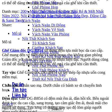
Bàn Phòng Họp
có thể dễ dàng thay đổi độ cao, độ ngả của ghế khi cần thiết.
Ghế Phòng Họp
Danh mục:
200+ Mẫu Ghế Giám Đốc Đẹp, Giá Rẻ & Mới Nhất
Nội Thất Phòng Khánh Tiết
Năm 2022
,
Nội Thất Phòng Làm Việc Giám Đốc Đẹp, Đẳng Cấp
Thiết Kế Nội Thất Phòng Họp
& Sang Trọng
Vách Ngăn
Share:
Vách Ngăn Di Động
Vách Ngăn Vệ Sinh
Mô tả
Vách Ngăn Văn Phòng
Nội Thất Khách Sạn
Mô tả
Tủ Khách Sạn
Giường Khách Sạn
Ghế Giám đốc DG-B854
sử dụng đệm tựa mút bọc da cao cấp.
Bàn Trang Điểm
Ghế mang đến vẻ hiện đại và sang trọng cho không gian phòng
Thiết Kế Nội Thất Khách Sạn
Giám đốc với chân sao mạ, tay ốp nhựa hiện đại. Người dùng cũng
Nội Thất Gia Đình
có thể dễ dàng thay đổi độ cao, độ ngả của ghế khi cần thiết.
Nội Thất Phòng Ăn
Nội Thất Phòng Khách
Tay vịn:
Ghế Giám đốc DG-B854 có tay thép ốp nhựa uốn cong
Nội Thất Phòng Ngủ
mềm mại.
Thiết Kế Nội Thất Gia Đình
Dự án
Chân ghế:
Chân sao mạ. Dưới chân có bánh xe di chuyển linh
Tin tức
hoạt.
Liên hệ
Đệm tựa:
Ghế DG-B854 có đệm mút êm ái, đàn hồi tốt. Bên ngoài
được bọc da cao cấp, sang trọng, tạo cảm giác êm ái, thoải mái cho
Search
người sử dụng. Tựa lưng có đường may tạo độ lõm giúp người
Search
dùng ngồi đúng tư thế.