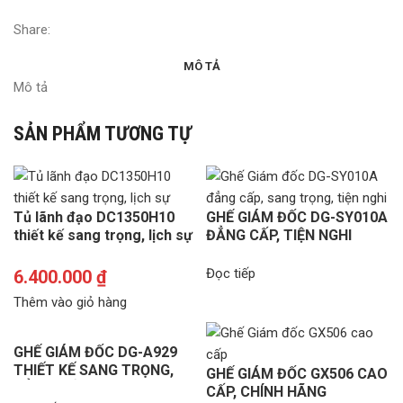
Share:
MÔ TẢ
Mô tả
SẢN PHẨM TƯƠNG TỰ
Tủ lãnh đạo DC1350H10
GHẾ GIÁM ĐỐC DG-SY010A
thiết kế sang trọng, lịch sự
ĐẲNG CẤP, TIỆN NGHI
Đọc tiếp
6.400.000
₫
Thêm vào giỏ hàng
GHẾ GIÁM ĐỐC DG-A929
THIẾT KẾ SANG TRỌNG,
GHẾ GIÁM ĐỐC GX506 CAO
ĐẲNG CẤP
CẤP, CHÍNH HÃNG