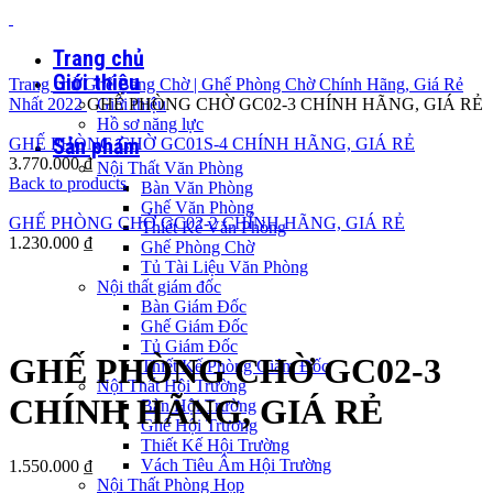
Trang chủ
Giới thiệu
Trang chủ
Ghế Băng Chờ | Ghế Phòng Chờ Chính Hãng, Giá Rẻ
Nhất 2022
GHẾ PHÒNG CHỜ GC02-3 CHÍNH HÃNG, GIÁ RẺ
Giới thiệu
Hồ sơ năng lực
Sản phẩm
GHẾ PHÒNG CHỜ GC01S-4 CHÍNH HÃNG, GIÁ RẺ
3.770.000
₫
Nội Thất Văn Phòng
Back to products
Bàn Văn Phòng
Ghế Văn Phòng
GHẾ PHÒNG CHỜ GC02-2 CHÍNH HÃNG, GIÁ RẺ
Thiết Kế Văn Phòng
1.230.000
₫
Ghế Phòng Chờ
Tủ Tài Liệu Văn Phòng
Nội thất giám đốc
Bàn Giám Đốc
Click to enlarge
Ghế Giám Đốc
Tủ Giám Đốc
GHẾ PHÒNG CHỜ GC02-3
Thiết Kế Phòng Giám Đốc
Nội Thất Hội Trường
CHÍNH HÃNG, GIÁ RẺ
Bàn Hội Trường
Ghế Hội Trường
Thiết Kế Hội Trường
Vách Tiêu Âm Hội Trường
1.550.000
₫
Nội Thất Phòng Họp