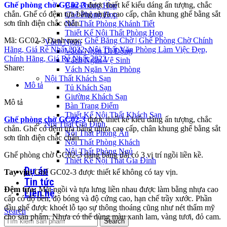
Ghế phòng chờ GC02-3
được thiết kế kiểu dáng ấn tượng, chắc
Bàn Phòng Họp
chắn. Ghế có đệm tựa bằng nhựa cao cấp, chân khung ghế bằng sắt
Ghế Phòng Họp
sơn tĩnh điện chắc chắn.
Nội Thất Phòng Khánh Tiết
Thiết Kế Nội Thất Phòng Họp
Mã:
GC02-3
Danh mục:
Ghế Băng Chờ | Ghế Phòng Chờ Chính
Vách Ngăn
Hãng, Giá Rẻ Nhất 2022
,
Nội Thất Văn Phòng Làm Việc Đẹp,
Vách Ngăn Di Động
Chính Hãng, Giá Rẻ Nhất 2022
Vách Ngăn Vệ Sinh
Share:
Vách Ngăn Văn Phòng
Nội Thất Khách Sạn
Mô tả
Tủ Khách Sạn
Giường Khách Sạn
Mô tả
Bàn Trang Điểm
Thiết Kế Nội Thất Khách Sạn
Ghế phòng chờ GC02-3
được thiết kế kiểu dáng ấn tượng, chắc
Nội Thất Gia Đình
chắn. Ghế có đệm tựa bằng nhựa cao cấp, chân khung ghế bằng sắt
Nội Thất Phòng Ăn
sơn tĩnh điện chắc chắn.
Nội Thất Phòng Khách
Nội Thất Phòng Ngủ
Ghế phòng chờ GC02-3 dạng băng dài có 3 vị trí ngồi liền kề.
Thiết Kế Nội Thất Gia Đình
Dự án
Tay vịn:
Ghế GC02-3 được thiết kế không có tay vịn.
Tin tức
Đệm tựa:
Mặt ngồi và tựa lưng liền nhau được làm bằng nhựa cao
Liên hệ
cấp có độ bền, độ bóng và độ cứng cao, hạn chế trầy xước. Phần
đầu ghế được khoét lỗ tạo sự thông thoáng cũng như nét thẩm mỹ
Search
cho sản phẩm. Nhựa có thể dùng màu xanh lam, vàng tươi, đỏ cam.
Search