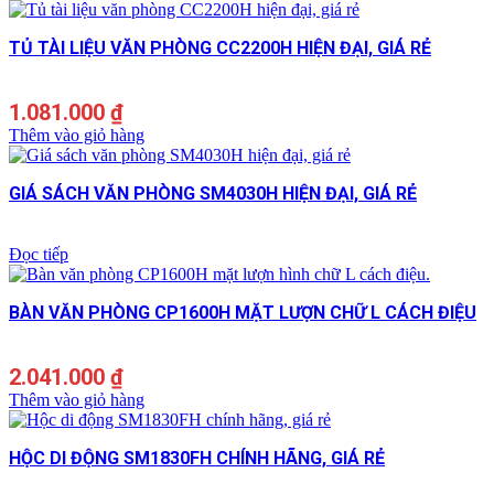
TỦ TÀI LIỆU VĂN PHÒNG CC2200H HIỆN ĐẠI, GIÁ RẺ
1.081.000
₫
Thêm vào giỏ hàng
GIÁ SÁCH VĂN PHÒNG SM4030H HIỆN ĐẠI, GIÁ RẺ
Đọc tiếp
BÀN VĂN PHÒNG CP1600H MẶT LƯỢN CHỮ L CÁCH ĐIỆU
2.041.000
₫
Thêm vào giỏ hàng
HỘC DI ĐỘNG SM1830FH CHÍNH HÃNG, GIÁ RẺ