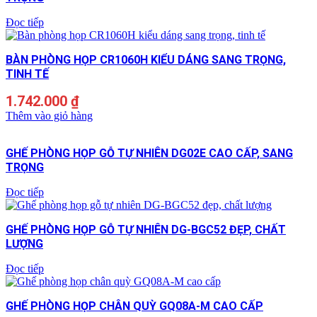
Đọc tiếp
BÀN PHÒNG HỌP CR1060H KIỂU DÁNG SANG TRỌNG,
TINH TẾ
1.742.000
₫
Thêm vào giỏ hàng
GHẾ PHÒNG HỌP GỖ TỰ NHIÊN DG02E CAO CẤP, SANG
TRỌNG
Đọc tiếp
GHẾ PHÒNG HỌP GỖ TỰ NHIÊN DG-BGC52 ĐẸP, CHẤT
LƯỢNG
Đọc tiếp
GHẾ PHÒNG HỌP CHÂN QUỲ GQ08A-M CAO CẤP