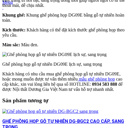
may trang trí nổi bật, sang trọng đồng thời giúp người ngồi có tư thế
Menu
thoải mái, dễ chịu nhất.
Khung ghế:
Khung ghế phòng họp DG09E bằng gỗ tự nhiên hoàn
toàn.
Kích thước:
Khách hàng có thể đặt kích thước ghế phòng họp theo
yêu cầu.
Màu sắc:
Màu đen.
Ghế phòng họp gỗ tự nhiên DG09E lịch sự, sang trọng
Khách hàng có nhu cầu mua ghế phòng họp gỗ tự nhiên DG09E,
hoặc mong muốn được tư vấn thêm nhiều
mẫu ghế phòng họp
cao
cấp khác, xin vui lòng liên hệ qua số HOTLINE:
0934 583 888
để
được Nội thất Dương Gia Việt Nam tư vấn hỗ trợ nhanh nhất.
Sản phẩm tương tự
GHẾ PHÒNG HỌP GỖ TỰ NHIÊN DG-BGC2 CAO CẤP, SANG
TRỌNG