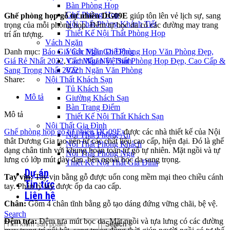
Bàn Phòng Họp
Ghế Phòng Họp
Ghế phòng họp gỗ tự nhiên DG09E
giúp tôn lên vẻ lịch sự, sang
Nội Thất Phòng Khánh Tiết
trọng của mỗi phòng họp. Đêm tự bọc da có các đường may trang
Thiết Kế Nội Thất Phòng Họp
trí ấn tượng.
Vách Ngăn
Danh mục:
Báo Giá Các Mẫu Ghế Phòng Họp Văn Phòng Đẹp,
Vách Ngăn Di Động
Giá Rẻ Nhất 2022
,
Các Mẫu Nội Thất Phòng Họp Đẹp, Cao Cấp &
Vách Ngăn Vệ Sinh
Sang Trọng Nhất 2022
Vách Ngăn Văn Phòng
Share:
Nội Thất Khách Sạn
Tủ Khách Sạn
Mô tả
Giường Khách Sạn
Bàn Trang Điểm
Mô tả
Thiết Kế Nội Thất Khách Sạn
Nội Thất Gia Đình
Ghế phòng họp gỗ tự nhiên DG09E
được các nhà thiết kế của Nội
Nội Thất Phòng Ăn
thât Dương Gia tạo nên từ các chất liệu cao cấp, hiện đại. Đó là ghế
Nội Thất Phòng Khách
dạng chân tinh với khung hoàn toàn từ gỗ tự nhiên. Mặt ngồi và tự
Nội Thất Phòng Ngủ
lưng có lớp mút dày dạn, bên ngoài bọc da sang trọng.
Thiết Kế Nội Thất Gia Đình
Dự án
Tay vịn:
Tay vịn bằng gỗ được uốn cong mềm mại theo chiều cánh
Tin tức
tay. Phần tỳ tay được ốp da cao cấp.
Liên hệ
Chân:
Gồm 4 chân tĩnh bằng gỗ tạo dáng đứng vững chãi, bệ vệ.
Search
Đệm tựa:
Đệm tựa mút bọc da. Mặt ngồi và tựa lưng có các đường
Search