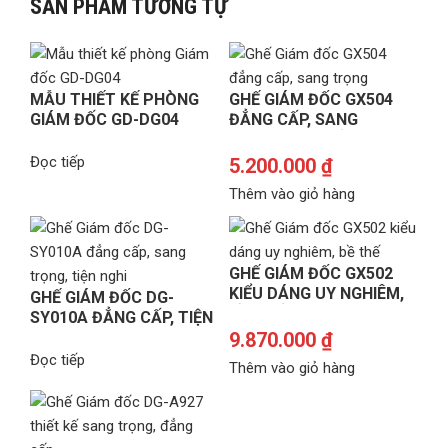
SẢN PHẨM TƯƠNG TỰ
MẪU THIẾT KẾ PHÒNG
GHẾ GIÁM ĐỐC GX504
GIÁM ĐỐC GD-DG04
ĐẲNG CẤP, SANG
TRỌNG, GIÁ TỐT
Đọc tiếp
5.200.000
₫
Thêm vào giỏ hàng
GHẾ GIÁM ĐỐC GX502
KIỂU DÁNG UY NGHIÊM,
GHẾ GIÁM ĐỐC DG-
BỀ THẾ
SY010A ĐẲNG CẤP, TIỆN
NGHI
9.870.000
₫
Đọc tiếp
Thêm vào giỏ hàng