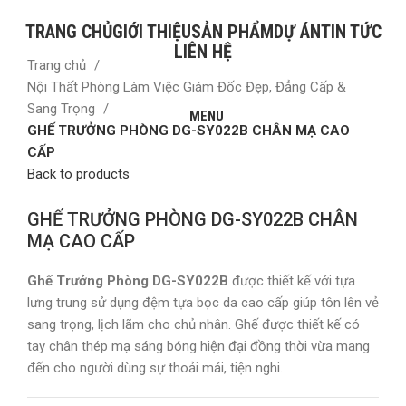
TRANG CHỦ
GIỚI THIỆU
SẢN PHẨM
DỰ ÁN
TIN TỨC
LIÊN HỆ
Trang chủ
Nội Thất Phòng Làm Việc Giám Đốc Đẹp, Đẳng Cấp &
Sang Trọng
MENU
GHẾ TRƯỞNG PHÒNG DG-SY022B CHÂN MẠ CAO
CẤP
Back to products
Click to enlarge
GHẾ TRƯỞNG PHÒNG DG-SY022B CHÂN
MẠ CAO CẤP
Ghế Trưởng Phòng DG-SY022B
được thiết kế với tựa
lưng trung sử dụng đệm tựa bọc da cao cấp giúp tôn lên vẻ
sang trọng, lịch lãm cho chủ nhân. Ghế được thiết kế có
tay chân thép mạ sáng bóng hiện đại đồng thời vừa mang
đến cho người dùng sự thoải mái, tiện nghi.