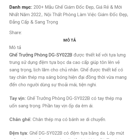
Danh mục:
200+ Mẫu Ghế Giám Đốc Đẹp, Giá Rẻ & Mới
Nhất Năm 2022
,
Nội Thất Phòng Làm Việc Giám Đốc Đẹp,
Đẳng Cấp & Sang Trọng
Share:
MÔ TẢ
Mô tả
Ghế Trưởng Phòng DG-SY022B
được thiết kế với tựa lưng
trung sử dụng đệm tựa bọc da cao cấp giúp tôn lên vẻ
sang trọng, lịch lãm cho chủ nhân. Ghế được thiết kế có
tay chân thép mạ sáng bóng hiện đại đồng thời vừa mang
đến cho người dùng sự thoải mái, tiện nghi.
Tay vịn:
Ghế Trưởng Phòng DG-SY022B có tay thép mạ
uốn sang trọng. Phần tay vịn ốp da êm ái.
Chân ghế:
Chân thép mạ có bánh xe di chuyển.
Đệm tựa:
Ghế DG-SY022B có đệm tựa bằng da. Lớp mút