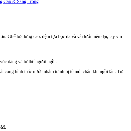
g Cấp & Sang Trọng
ơn. Ghế tựa lưng cao, đệm tựa bọc da và vải lưới hiện đại, tay vịn
 vóc dáng và tư thế người ngồi.
át cong hình thác nước nhằm tránh bị tê mỏi chân khi ngồi lâu. Tựa
-M
.