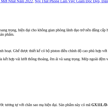
 Mới Nhất Năm 2022
,
Nội Thất Phòng Làm Việc Giám Đốc Đẹp, Đẳn
sang trọng, hiện đại cho không gian phòng lãnh đạo trở nên đẳng cấp h
sản phẩm.
nh hoạt. Ghế được thiết kế có bộ piston điều chỉnh độ cao phù hợp với
 kết hợp vải lưới thông thoáng, êm ái và sang trọng. Mép ngoài đệm v
ước tương tự với chân sao mạ hiện đại. Sản phẩm này có mã
GX11L/D