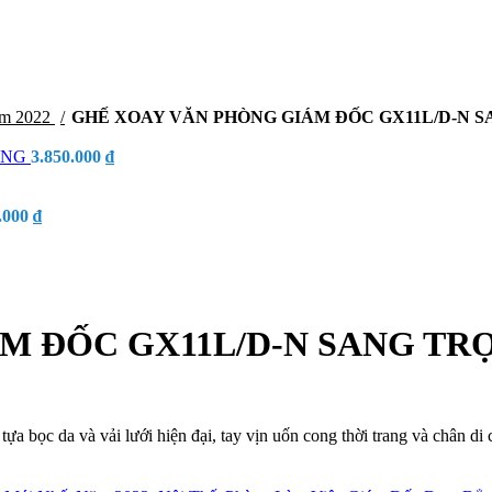
ăm 2022
GHẾ XOAY VĂN PHÒNG GIÁM ĐỐC GX11L/D-N 
RỌNG
3.850.000
₫
.000
₫
M ĐỐC GX11L/D-N SANG TR
tựa bọc da và vải lưới hiện đại, tay vịn uốn cong thời trang và chân 