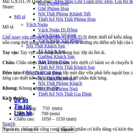
Mã:
GX11L-N
Danh mục:
200+ Mẫu Ghế Giám Đốc Đẹp, Giá Rẻ &
Bàn Phòng Họp
Share:
Ghế Phòng Họp
Nội Thất Phòng Khánh Tiết
Mô tả
Thiết Kế Nội Thất Phòng Họp
Vách Ngăn
Mô tả
Vách Ngăn Di Động
Vách Ngăn Vệ Sinh
Ghế xoay văn phòng Giám đốc GX11L/D-N
được thiết kế kiểu dáng 
Vách Ngăn Văn Phòng
uốn cong thời trang và chân di chuyển là những ưu điểm nổi bật của 
Nội Thất Khách Sạn
Tủ Khách Sạn
Tay vịn:
Tay vịn uốn cong thời trang bọc lớp da êm ái.
Giường Khách Sạn
Bàn Trang Điểm
Chân:
Chân nhựa thiết kế hình sao, bên dưới có bánh xe di chuyển li
Thiết Kế Nội Thất Khách Sạn
Đệm tựa:
Đệm tựa rời sử dụng lớp mút dày vừa phải bên ngoài bọc da
Nội Thất Gia Đình
lưng cao thiết kế uốn cong giúp nâng đỡ phần thắt lưng.
Nội Thất Phòng Ăn
Nội Thất Phòng Khách
Khung:
Khung nhựa cao cấp.
Nội Thất Phòng Ngủ
Thiết Kế Nội Thất Gia Đình
Kích thước:
Dự án
Tin tức
Chiều rộng: 710 (mm)
Liên hệ
Chiều sâu: 700 (mm)
Chiều cao: 1050 – 1150 (mm)
Search
Ngoài ra, chúng tôi cũng cung cấp sản phẩm có kiểu dáng và kích th
Search