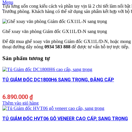
Menu
Tựa lưng uốn cong kiểu cách và phần tay vịn là 2 chi tiết làm nổi bậ
Trưởng phòng. Khách hàng có thể sử dụng sản phẩm kết hợp với bộ b
Ghế xoay văn phòng Giám đốc GX11L/D-N sang trọng
Để đặt mua ghế xoay văn phòng Giám đốc GX11L/D-N, hoặc mong 
thoại đường dây nóng
0934 583 888
để được tư vấn hỗ trợ trực tiếp.
Sản phẩm tương tự
TỦ GIÁM ĐỐC DC1800H6 SANG TRỌNG, ĐẲNG CẤP
6.890.000
₫
Thêm vào giỏ hàng
TỦ GIÁM ĐỐC HVT06 GỖ VENEER CAO CẤP, SANG TRỌNG