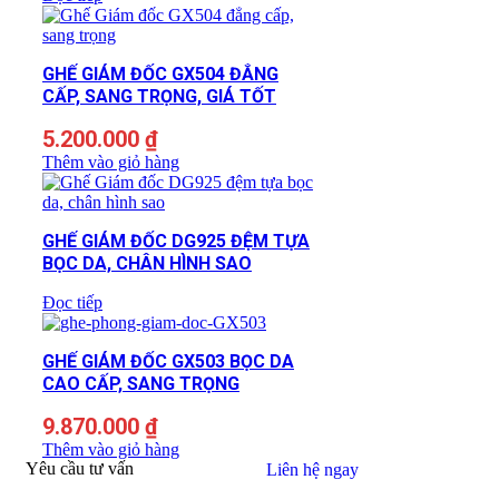
GHẾ GIÁM ĐỐC GX504 ĐẲNG
CẤP, SANG TRỌNG, GIÁ TỐT
5.200.000
₫
Thêm vào giỏ hàng
GHẾ GIÁM ĐỐC DG925 ĐỆM TỰA
BỌC DA, CHÂN HÌNH SAO
Đọc tiếp
GHẾ GIÁM ĐỐC GX503 BỌC DA
CAO CẤP, SANG TRỌNG
9.870.000
₫
Thêm vào giỏ hàng
Yêu cầu tư vấn
Liên hệ ngay