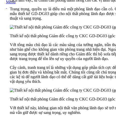
cách làm việc, từ chính căn phòng dành riêng cho các vị lãnh đạ
Menu
Trang trọng, quyền uy là điều mà một phòng lãnh đạo cần có. 
mẫu thiết kế GD-DG03 giúp cho nội thất phòng lãnh đạo được 
thuật và sang trọng.
Thiết kế nội thất phòng Giám đốc công ty CKC GD-DG03 (góc 
Với tông màu chủ đạo là các màu sáng của tường ngăn, trần th
như bàn ghế cho không gian văn phòng trang nhã hiện đại. Ngo
sang trọng được thiết kế dành riêng cho Giám đốc thì bộ sofa ti
được trang trọng để tôn lên sự uy quyền của người lãnh đạo.
Cây cảnh, tranh trang trí là những vật dụng góp phần tích cực đ
gian bị đơn điệu và không bắt mắt. Chúng tôi cũng rất chú trọng
các kệ tủ để người lãnh đạo có thể dễ dàng cất giữ tài liệu hoặc 
vật dụng yêu thích.
Thiết kế nội thất phòng Giám đốc công ty CKC GD-DG03 (góc 
Với thiết kế này, không gian nội thất văn phòng lãnh đạo sẽ trở 
mà vẫn giữ được sự sang trọng, uy nghiêm.