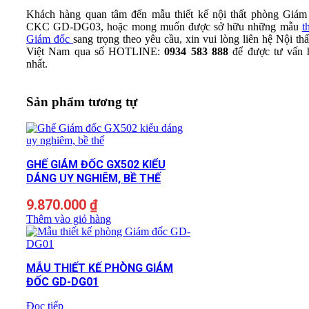
Khách hàng quan tâm đến mẫu thiết kế nội thất phòng Giám
CKC GD-DG03, hoặc mong muốn được sở hữu những mẫu
t
Giám đốc
sang trọng theo yêu cầu, xin vui lòng liên hệ Nội t
Việt Nam qua số HOTLINE:
0934 583 888
để được tư vấn 
nhất.
Sản phẩm tương tự
GHẾ GIÁM ĐỐC GX502 KIỂU
DÁNG UY NGHIÊM, BỀ THẾ
9.870.000
₫
Thêm vào giỏ hàng
MẪU THIẾT KẾ PHÒNG GIÁM
ĐỐC GD-DG01
Đọc tiếp