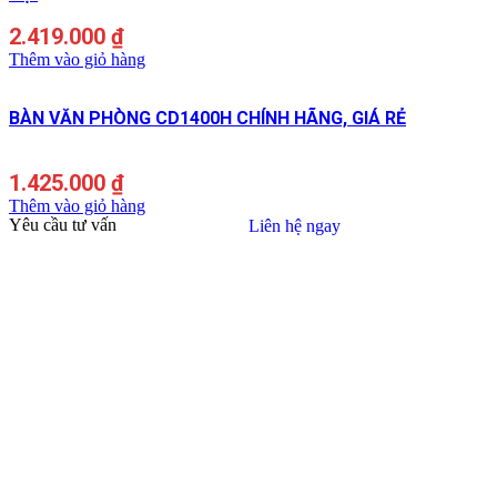
2.419.000
₫
Thêm vào giỏ hàng
BÀN VĂN PHÒNG CD1400H CHÍNH HÃNG, GIÁ RẺ
1.425.000
₫
Thêm vào giỏ hàng
Yêu cầu tư vấn
Liên hệ ngay