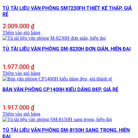
TỦ TÀI LIỆU VĂN PHÒNG SM7230FH THIẾT KẾ THẤP, GIÁ
RẺ
2.009.000
₫
Thêm vào giỏ hàng
TỦ TÀI LIỆU VĂN PHÒNG SM-8230H ĐƠN GIẢN, HIỆN ĐẠI
1.977.000
₫
Thêm vào giỏ hàng
BÀN VĂN PHÒNG CP1400H KIỂU DÁNG ĐẸP, GIÁ RẺ
1.917.000
₫
Thêm vào giỏ hàng
TỦ TÀI LIỆU VĂN PHÒNG SM-8150H SANG TRỌNG, HIỆN
ĐẠI