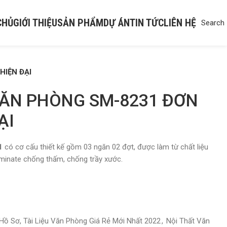
CHỦ
GIỚI THIỆU
SẢN PHẨM
DỰ ÁN
TIN TỨC
LIÊN HỆ
Search
HIỆN ĐẠI
 VĂN PHÒNG SM-8231 ĐƠN
ẠI
31
có cơ cấu thiết kế gồm 03 ngăn 02 đợt, được làm từ chất liệu
minate chống thấm, chống trầy xước.
ồ Sơ, Tài Liệu Văn Phòng Giá Rẻ Mới Nhất 2022
,
Nội Thất Văn