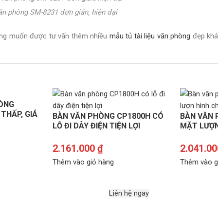
văn phòng SM-8231 đơn giản, hiện đại
ong muốn được tư vấn thêm nhiều
mẫu tủ tài liệu văn phòng
đẹp khác
HÒNG
THẤP, GIÁ
BÀN VĂN PHÒNG CP1800H CÓ
BÀN VĂN 
LỖ ĐI DÂY ĐIỆN TIỆN LỢI
MẶT LƯỢN
2.161.000
₫
2.041.0
Thêm vào giỏ hàng
Thêm vào g
Liên hệ ngay