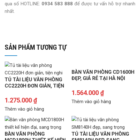
qua số HOTLINE:
0934 583 888
để được tư vấn hỗ trợ nhanh
nhất.
SẢN PHẨM TƯƠNG TỰ
BÀN VĂN PHÒNG CD1600H
ĐẸP, GIÁ RẺ TẠI HÀ NỘI
TỦ TÀI LIỆU VĂN PHÒNG
CC2220H ĐƠN GIẢN, TIỆN
LỢI
1.564.000
₫
1.275.000
₫
Thêm vào giỏ hàng
Thêm vào giỏ hàng
BÀN VĂN PHÒNG
TỦ TÀI LIỆU VĂN PHÒNG