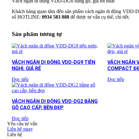
Vách ngăn di động VDD-DG6 bằng gỗ, giá tốt nhất
Khách hàng quan tâm đến sản phẩm vách ngăn di động VDD-D
số HOTLINE:
0934 583 888
để được tư vấn cụ thể, chi tiết.
Sản phẩm tương tự
VÁCH NGĂN DI ĐỘNG VDD-DG9 TIỆN
VÁCH NGĂN V
NGHI, GIÁ RẺ
COMPACT ĐẸP
Đọc tiếp
Đọc tiếp
VÁCH NGĂN DI ĐỘNG VDD-DG2 BẰNG
GỖ CAO CẤP, BỀN ĐẸP
Đọc tiếp
Yêu cầu tư vấn
Liên hệ ngay
Liên hệ