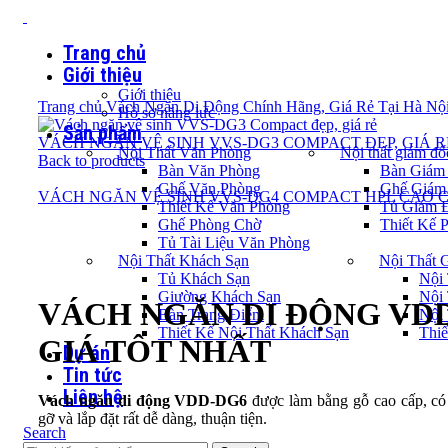
Trang chủ
Giới thiệu
Giới thiệu
Trang chủ
Vách Ngăn Di Động Chính Hãng, Giá Rẻ Tại Hà Nộ
Hồ sơ năng lực
Sản phẩm
VÁCH NGĂN VỆ SINH VVS-DG3 COMPACT ĐẸP, GIÁ R
Nội Thất Văn Phòng
Nội thất giám đố
Back to products
Bàn Văn Phòng
Bàn Giám
Ghế Văn Phòng
Ghế Giám
VÁCH NGĂN VỆ SINH VVS-DG4 COMPACT HPL CAO 
Thiết Kế Văn Phòng
Tủ Giám 
Ghế Phòng Chờ
Thiết Kế 
Tủ Tài Liệu Văn Phòng
Nội Thất Khách Sạn
Nội Thất 
Click to enlarge
Tủ Khách Sạn
Nội
Giường Khách Sạn
Nội
VÁCH NGĂN DI ĐỘNG VDD
Bàn Trang Điểm
Nội
Thiết Kế Nội Thất Khách Sạn
Thiế
GIÁ TỐT NHẤT
Dự án
Tin tức
Liên hệ
Vách ngăn di động VDD-DG6
được làm bằng gỗ cao cấp, có 
gỡ và lắp đặt rất dễ dàng, thuận tiện.
Search