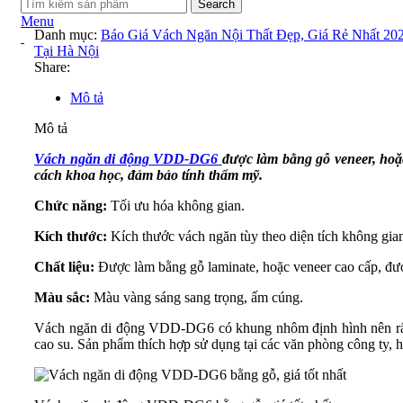
Search
Menu
Danh mục:
Báo Giá Vách Ngăn Nội Thất Đẹp, Giá Rẻ Nhất 20
Tại Hà Nội
Share:
Mô tả
Mô tả
Vách ngăn di động VDD-DG6
được làm bằng gỗ veneer, hoặ
cách khoa học, đảm bảo tính thẩm mỹ.
Chức năng:
Tối ưu hóa không gian.
Kích thước:
Kích thước vách ngăn tùy theo diện tích không gia
Chất liệu:
Được làm bằng gỗ laminate, hoặc veneer cao cấp, đư
Màu sắc:
Màu vàng sáng sang trọng, ấm cúng.
Vách ngăn di động VDD-DG6 có khung nhôm định hình nên rất c
cao su. Sản phẩm thích hợp sử dụng tại các văn phòng công ty, 