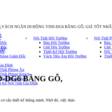
i
VÁCH NGĂN DI ĐỘNG VDD-DG6 BẰNG GỖ, GIÁ TỐT NHẤ
Ẻ
c
Nội Thất Hội Trường
Nội Thất 
 Đốc
Bàn Hội Trường
Bàn 
 Đốc
Ghế Hội Trường
Ghế 
CẤP
Đốc
Thiết Kế Hội Trường
Nội 
Phòng Giám Đốc
Vách Tiêu Âm Hội Trường
Thiế
Gia Đình
 Thất Phòng Ăn
 Thất Phòng Khách
-DG6 BẰNG GỖ,
 Thất Phòng Ngủ
t Kế Nội Thất Gia Đình
cơ cấu thiết kế thông minh. Nhờ đó, việc tháo