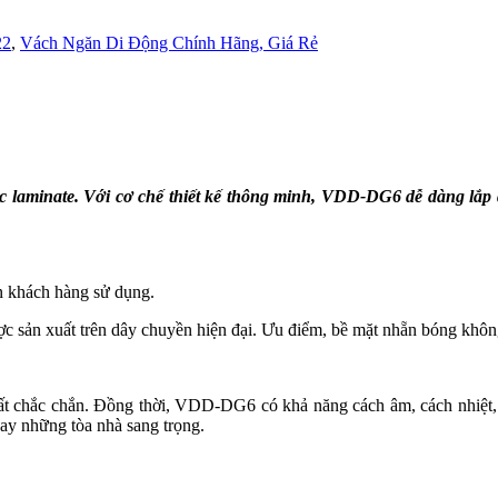
22
,
Vách Ngăn Di Động Chính Hãng, Giá Rẻ
c laminate. Với cơ chế thiết kế thông minh, VDD-DG6 dễ dàng lắp
n khách hàng sử dụng.
ợc sản xuất trên dây chuyền hiện đại. Ưu điểm, bề mặt nhẵn bóng khôn
hắc chắn. Đồng thời, VDD-DG6 có khả năng cách âm, cách nhiệt, chố
hay những tòa nhà sang trọng.