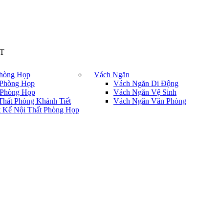
T
Phòng Họp
Vách Ngăn
Phòng Họp
Vách Ngăn Di Động
Phòng Họp
Vách Ngăn Vệ Sinh
Thất Phòng Khánh Tiết
Vách Ngăn Văn Phòng
t Kế Nội Thất Phòng Họp