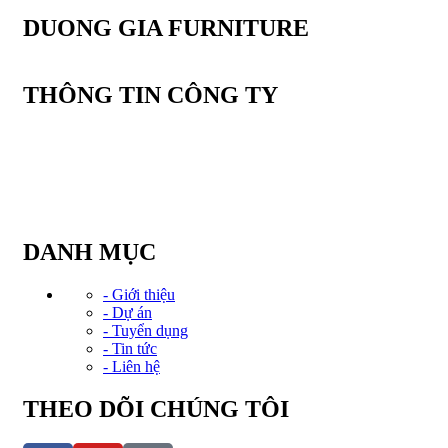
DUONG GIA FURNITURE
THÔNG TIN CÔNG TY
CÔNG TY CỔ PHẦN SẢN XUẤT NỘI THẤT DƯƠNG GI
Văn phòng: Tầng 2, Tòa Tứ Hiệp Plaza, Đường Nguyễn bồ, P. 
Điện thoại: (024) 20 23 82 82
Hotline: 0934.583.888
Email: Kinhdoanh@noithatduonggia.vn
DANH MỤC
- Giới thiệu
- Dự án
- Tuyển dụng
- Tin tức
- Liên hệ
THEO DÕI CHÚNG TÔI