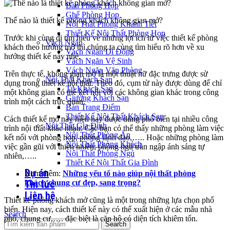
Bàn Phòng Họp
Ghế Phòng Họp
Thế nào là thiết kế phòng khách không gian mở?
Nội Thất Phòng Khánh Tiết
Thiết Kế Nội Thất Phòng Họp
Trước khi cùng đi tìm hiểu về những lợi ích từ việc thiết kế phòng
Vách Ngăn
khách theo hướng mở thì chúng ta cùng tìm hiểu rõ hơn về xu
Vách Ngăn Di Động
hướng thiết kế này nhé.
Vách Ngăn Vệ Sinh
Vách Ngăn Văn Phòng
Trên thực tế, không gian mở là một thuật nữ đặc trưng được sử
Nội Thất Khách Sạn
dụng trong thiết kế nội thất. Theo đó, cụm từ này được dùng để chỉ
Tủ Khách Sạn
một không gian có thể kết nối với các không gian khác trong công
Giường Khách Sạn
trình một cách trực quan.
Bàn Trang Điểm
Thiết Kế Nội Thất Khách Sạn
Cách thiết kế mở này hiện nay được dùng phổ biến tại nhiều công
Nội Thất Gia Đình
trình nội thất khác nhau. Các bạn có thể thấy những phòng làm việc
Nội Thất Phòng Ăn
kết nối với phòng họp, phòng lãnh đạo,….. Hoặc những phòng làm
Nội Thất Phòng Khách
việc gần gũi với thiên nhiên; phòng ngủ tràn ngập ánh sáng tự
Nội Thất Phòng Ngủ
nhiên,…..
Thiết Kế Nội Thất Gia Đình
Dự án
Xem thêm:
Những yếu tố nào giúp nội thất phòng
khách chung cư đẹp, sang trọng?
Tin tức
Liên hệ
Thiết kế phòng khách mở cũng là một trong những lựa chọn phổ
biến. Hiện nay, cách thiết kế này có thể xuất hiện ở các mẫu nhà
Search
phố, chung cư,…. đặc biệt là căn hộ có diện tích khiêm tốn.
Search