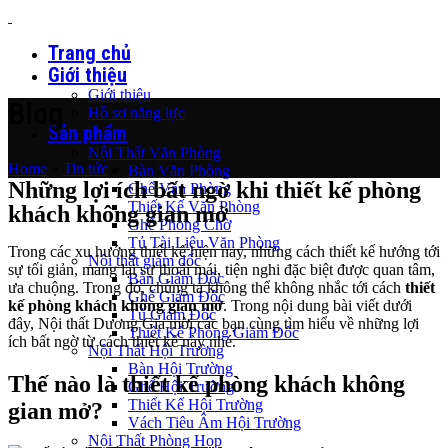
Trang chủ
Giới thiệu
Giới thiệu
Blog
Hồ sơ năng lực
Sản phẩm
Nội Thất Văn Phòng
Home
»
Tin tức
»
Bàn Văn Phòng
Những lợi ích bất ngờ khi thiết kế phòng
Ghế Văn Phòng
Thiết Kế Văn Phòng
khách không gian mở
Ghế Phòng Chờ
Tủ Tài Liệu Văn Phòng
Trong các xu hướng thiết kế hiện nay, những cách thiết kế hướng tới
Nội thất giám đốc
sự tối giản, mang lại sự thoải mái, tiện nghi đặc biệt được quan tâm,
Bàn Giám Đốc
ưa chuộng. Trong đó, chúng ta không thể không nhắc tới cách
thiết
Ghế Giám Đốc
kế phòng khách không gian mở
. Trong nội dung bài viết dưới
Tủ Giám Đốc
đây, Nội thất Dương Gia mời các bạn cùng tìm hiểu về những lợi
Thiết Kế Phòng Giám Đốc
ích bất ngờ từ cách thiết kế này nhé.
Nội Thất Hội Trường
Bàn Hội Trường
Thế nào là thiết kế phòng khách không
Ghế Hội Trường
Thiết Kế Hội Trường
gian mở?
Vách Tiêu Âm Hội Trường
Nội Thất Phòng Họp