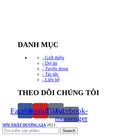
THẤT DƯƠNG GIA
Văn phòng: Tầng 2, Tòa Tứ Hiệp Plaza, Đường
Nguyễn bồ, P. Yên sở,TP. HN
Điện thoại: (024) 20 23 82 82
Hotline: 0934.583.888
Email: Kinhdoanh@noithatduonggia.vn
DANH MỤC
- Giới thiệu
- Dự án
- Tuyển dụng
- Tin tức
- Liên hệ
THEO DÕI CHÚNG TÔI
Facebook
Youtube
Tiktok
Facebook-
messenger
NỘI THẤT DƯƠNG GIA
2023
Search