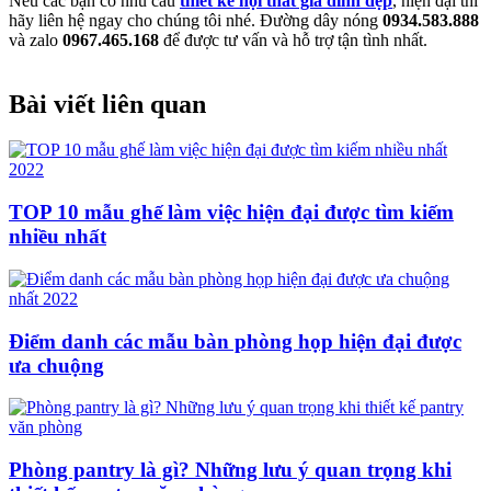
Nếu các bạn có nhu cầu
thiết kế nội thất gia đình đẹp
, hiện đại thì
hãy liên hệ ngay cho chúng tôi nhé. Đường dây nóng
0934.583.888
và zalo
0967.465.168
để được tư vấn và hỗ trợ tận tình nhất.
Bài viết liên quan
TOP 10 mẫu ghế làm việc hiện đại được tìm kiếm
nhiều nhất
Điểm danh các mẫu bàn phòng họp hiện đại được
ưa chuộng
Phòng pantry là gì? Những lưu ý quan trọng khi