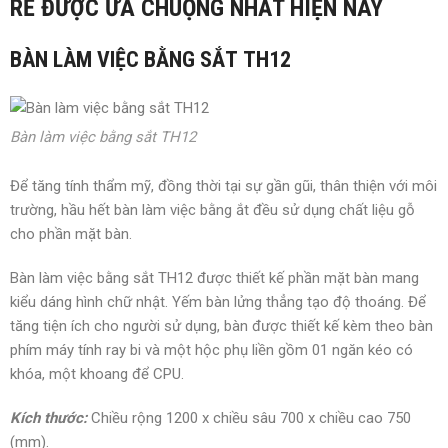
RẺ ĐƯỢC ƯA CHUỘNG NHẤT HIỆN NAY
BÀN LÀM VIỆC BẰNG SẮT TH12
Bàn làm việc bằng sắt TH12
Để tăng tính thẩm mỹ, đồng thời tại sự gần gũi, thân thiện với môi
trường, hầu hết bàn làm việc bằng ắt đều sử dụng chất liệu gỗ
cho phần mặt bàn.
Bàn làm việc bằng sắt TH12 được thiết kế phần mặt bàn mang
kiểu dáng hình chữ nhật. Yếm bàn lửng thẳng tạo độ thoáng. Để
tăng tiện ích cho người sử dụng, bàn được thiết kế kèm theo bàn
phím máy tính ray bi và một hộc phụ liền gồm 01 ngăn kéo có
khóa, một khoang để CPU.
Kích thước:
Chiều rộng 1200 x chiều sâu 700 x chiều cao 750
(mm).