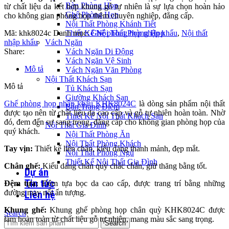
Bàn Phòng Họp
từ chất liệu da kết hợp khung gỗ tự nhiên là sự lựa chọn hoàn hảo
Ghế Phòng Họp
cho không gian phòng họp thêm chuyên nghiệp, đẳng cấp.
Nội Thất Phòng Khánh Tiết
Mã:
khk8024c
Danh mục:
Ghế phòng họp nhập khẩu
,
Nội thất
Thiết Kế Nội Thất Phòng Họp
nhập khẩu
Vách Ngăn
Share:
Vách Ngăn Di Động
Vách Ngăn Vệ Sinh
Mô tả
Vách Ngăn Văn Phòng
Nội Thất Khách Sạn
Mô tả
Tủ Khách Sạn
Giường Khách Sạn
Ghế phòng họp nhập khẩu KHK8024C
là dòng sản phẩm nội thất
Bàn Trang Điểm
được tạo nên từ chất liệu da cao cấp và gỗ tự nhiên hoàn toàn. Nhờ
Thiết Kế Nội Thất Khách Sạn
đó, đem đến sự sang trọng, đẳng cấp cho không gian phòng họp của
Nội Thất Gia Đình
quý khách.
Nội Thất Phòng Ăn
Nội Thất Phòng Khách
Tay vịn:
Thiết kế liền chân, kiểu dáng thanh mảnh, đẹp mắt.
Nội Thất Phòng Ngủ
Thiết Kế Nội Thất Gia Đình
Chân ghế:
Kiểu dáng chân quỳ chắc chắn, giữ thăng bằng tốt.
Dự án
Tin tức
Đệm tựa:
Đệm tựa bọc da cao cấp, được trang trí bằng những
đường may nổi ấn tượng.
Liên hệ
Khung ghế:
Khung ghế phòng họp chân quỳ KHK8024C được
Search
làm hoàn toàn từ chất liệu gỗ tự nhiên, mang màu sắc sang trọng.
Search