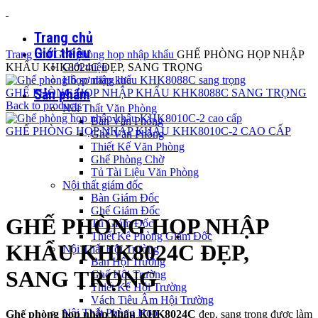
Trang chủ
Giới thiệu
Trang chủ
Ghế phòng họp nhập khẩu
GHẾ PHÒNG HỌP NHẬP
KHẨU KHK8024C ĐẸP, SANG TRỌNG
Giới thiệu
Hồ sơ năng lực
Sản phẩm
GHẾ PHÒNG HỌP NHẬP KHẨU KHK8088C SANG TRỌNG
Back to products
Nội Thất Văn Phòng
Bàn Văn Phòng
GHẾ PHÒNG HỌP NHẬP KHẨU KHK8010C-2 CAO CẤP
Ghế Văn Phòng
Thiết Kế Văn Phòng
Ghế Phòng Chờ
Tủ Tài Liệu Văn Phòng
Nội thất giám đốc
Click to enlarge
Bàn Giám Đốc
Ghế Giám Đốc
GHẾ PHÒNG HỌP NHẬP
Tủ Giám Đốc
Thiết Kế Phòng Giám Đốc
KHẨU KHK8024C ĐẸP,
Nội Thất Hội Trường
Bàn Hội Trường
SANG TRỌNG
Ghế Hội Trường
Thiết Kế Hội Trường
Vách Tiêu Âm Hội Trường
Nội Thất Phòng Họp
Ghế phòng họp nhập khẩu KHK8024C
đẹp, sang trọng được làm