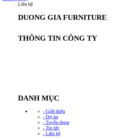
Liên hệ
DUONG GIA FURNITURE
THÔNG TIN CÔNG TY
CÔNG TY CỔ PHẦN SẢN XUẤT NỘI
THẤT DƯƠNG GIA
Văn phòng: Tầng 2, Tòa Tứ Hiệp Plaza, Đường
Nguyễn bồ, P. Yên sở,TP. HN
Điện thoại: (024) 20 23 82 82
Hotline: 0934.583.888
Email: Kinhdoanh@noithatduonggia.vn
DANH MỤC
- Giới thiệu
- Dự án
- Tuyển dụng
- Tin tức
- Liên hệ