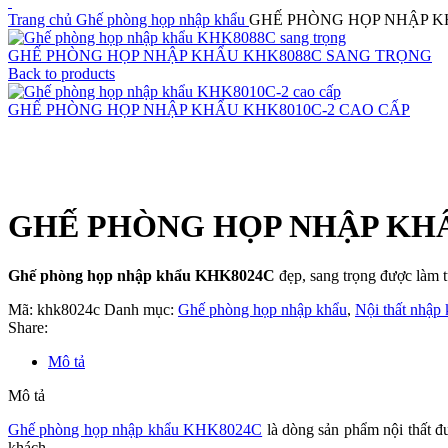
Trang chủ
Ghế phòng họp nhập khẩu
GHẾ PHÒNG HỌP NHẬP K
GHẾ PHÒNG HỌP NHẬP KHẨU KHK8088C SANG TRỌNG
Back to products
GHẾ PHÒNG HỌP NHẬP KHẨU KHK8010C-2 CAO CẤP
Click to enlarge
GHẾ PHÒNG HỌP NHẬP KHẨ
Ghế phòng họp nhập khẩu KHK8024C
đẹp, sang trọng được làm t
Mã:
khk8024c
Danh mục:
Ghế phòng họp nhập khẩu
,
Nội thất nhập
Share:
Mô tả
Mô tả
Ghế phòng họp nhập khẩu KHK8024C
là dòng sản phẩm nội thất đ
khách.