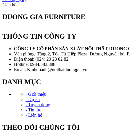
Liên hệ
DUONG GIA FURNITURE
THÔNG TIN CÔNG TY
CÔNG TY CỔ PHẦN SẢN XUẤT NỘI THẤT DƯƠNG 
Văn phòng: Tầng 2, Tòa Tứ Hiệp Plaza, Đường Nguyễn bồ, P
Điện thoại: (024) 20 23 82 82
Hotline: 0934.583.888
Email: Kinhdoanh@noithatduonggia.vn
DANH MỤC
- Giới thiệu
- Dự án
- Tuyển dụng
- Tin tức
- Liên hệ
THEO DÕI CHÚNG TÔI