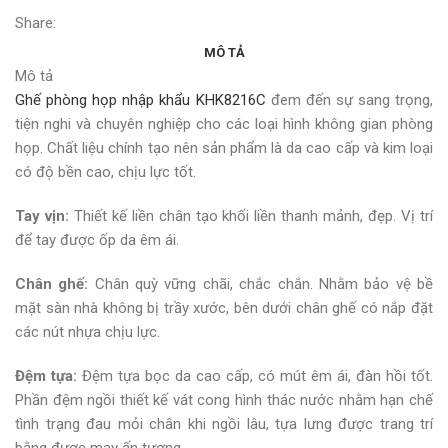
Share:
MÔ TẢ
Mô tả
Ghế phòng họp nhập khẩu KHK8216C
đem đến sự sang trọng,
tiện nghi và chuyên nghiệp cho các loại hình không gian phòng
họp. Chất liệu chính tạo nên sản phẩm là da cao cấp và kim loại
có độ bền cao, chịu lực tốt.
Tay vịn:
Thiết kế liền chân tạo khối liền thanh mảnh, đẹp. Vị trí
để tay được ốp da êm ái.
Chân ghế:
Chân quỳ vững chãi, chắc chắn. Nhằm bảo vệ bề
mặt sàn nhà không bị trầy xước, bên dưới chân ghế có nắp đặt
các nút nhựa chịu lực.
Đệm tựa:
Đệm tựa bọc da cao cấp, có mút êm ái, đàn hồi tốt.
Phần đệm ngồi thiết kế vát cong hình thác nước nhằm hạn chế
tình trạng đau mỏi chân khi ngồi lâu, tựa lưng được trang trí