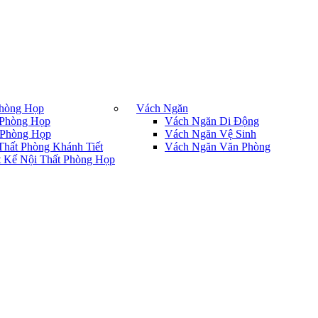
Phòng Họp
Vách Ngăn
Phòng Họp
Vách Ngăn Di Động
Phòng Họp
Vách Ngăn Vệ Sinh
Thất Phòng Khánh Tiết
Vách Ngăn Văn Phòng
t Kế Nội Thất Phòng Họp