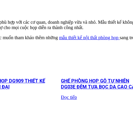
hù hợp với các cơ quan, doanh nghiệp vừa và nhỏ. Mẫu thiết kế không
ợ cho mọi cuộc họp diễn ra thành công nhất.
ặc muốn tham khảo thêm những
mẫu thiết kế nội thất phòng họp
sang t
ỌP DG909 THIẾT KẾ
GHẾ PHÒNG HỌP GỖ TỰ NHIÊN
N ĐẠI
DG03E ĐỆM TỰA BỌC DA CAO C
Đọc tiếp