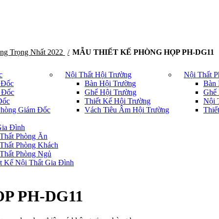
ng Trọng Nhất 2022
MẪU THIẾT KẾ PHÒNG HỌP PH-DG11
c
Nội Thất Hội Trường
Nội Thất 
 Đốc
Bàn Hội Trường
Bàn 
 Đốc
Ghế Hội Trường
Ghế 
Đốc
Thiết Kế Hội Trường
Nội 
Phòng Giám Đốc
Vách Tiêu Âm Hội Trường
Thiế
Gia Đình
 Thất Phòng Ăn
 Thất Phòng Khách
 Thất Phòng Ngủ
t Kế Nội Thất Gia Đình
P PH-DG11