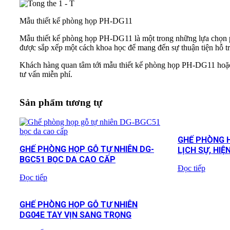
Mẫu thiết kế phòng họp PH-DG11
Mẫu thiết kế phòng họp PH-DG11 là một trong những lựa chọn p
được sắp xếp một cách khoa học để mang đến sự thuận tiện hỗ tr
Khách hàng quan tâm tới mẫu thiết kế phòng họp PH-DG11 ho
tư vấn miễn phí.
Sản phẩm tương tự
GHẾ PHÒNG H
GHẾ PHÒNG HỌP GỖ TỰ NHIÊN DG-
LỊCH SỰ, HIỆ
BGC51 BỌC DA CAO CẤP
Đọc tiếp
Đọc tiếp
GHẾ PHÒNG HỌP GỖ TỰ NHIÊN
DG04E TAY VỊN SANG TRỌNG