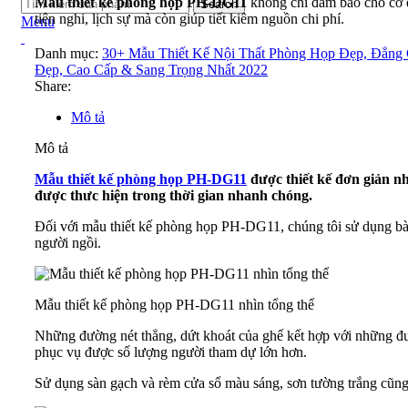
Mẫu thiết kế phòng họp PH-DG11
không chỉ đảm bảo cho cơ 
Search
tiện nghi, lịch sự mà còn giúp tiết kiêm nguồn chi phí.
Menu
Danh mục:
30+ Mẫu Thiết Kế Nội Thất Phòng Họp Đẹp, Đẳng
Đẹp, Cao Cấp & Sang Trọng Nhất 2022
Share:
Mô tả
Mô tả
Mẫu thiết kế phòng họp PH-DG11
được thiết kế đơn giản nh
được thưc hiện trong thời gian nhanh chóng.
Đối với mẫu thiết kế phòng họp PH-DG11, chúng tôi sử dụng bàn
người ngồi.
Mẫu thiết kế phòng họp PH-DG11 nhìn tổng thể
Những đường nét thẳng, dứt khoát của ghế kết hợp với những đư
phục vụ được số lượng người tham dự lớn hơn.
Sử dụng sàn gạch và rèm cửa sổ màu sáng, sơn tường trắng cũng