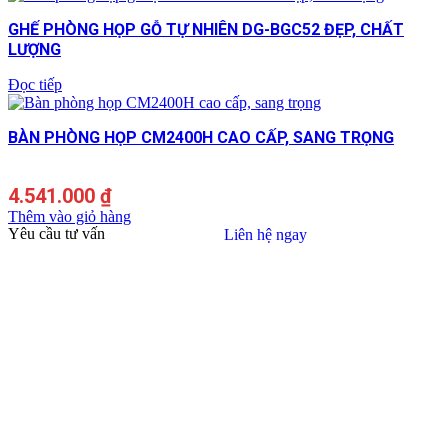
GHẾ PHÒNG HỌP GỖ TỰ NHIÊN DG-BGC52 ĐẸP, CHẤT
LƯỢNG
Đọc tiếp
BÀN PHÒNG HỌP CM2400H CAO CẤP, SANG TRỌNG
4.541.000
₫
Thêm vào giỏ hàng
Yêu cầu tư vấn
Liên hệ ngay