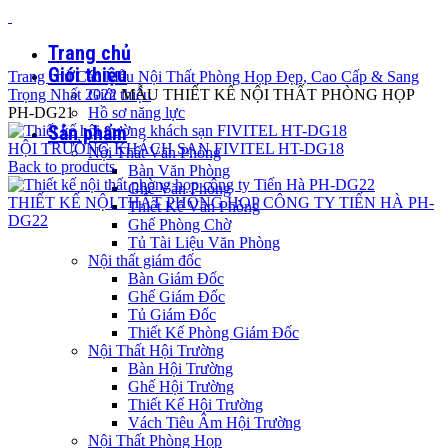
Trang chủ
Giới thiệu
Trang chủ
Các Mẫu Nội Thất Phòng Họp Đẹp, Cao Cấp & Sang
Trọng Nhất 2022
Giới thiệu
MẪU THIẾT KẾ NỘI THẤT PHÒNG HỌP
PH-DG21
Hồ sơ năng lực
Sản phẩm
HỘI TRƯỜNG KHÁCH SẠN FIVITEL HT-DG18
Nội Thất Văn Phòng
Back to products
Bàn Văn Phòng
Ghế Văn Phòng
THIẾT KẾ NỘI THẤT PHÒNG HỌP CÔNG TY TIẾN HÀ PH-
Thiết Kế Văn Phòng
DG22
Ghế Phòng Chờ
Tủ Tài Liệu Văn Phòng
Nội thất giám đốc
Bàn Giám Đốc
Ghế Giám Đốc
Tủ Giám Đốc
Thiết Kế Phòng Giám Đốc
Nội Thất Hội Trường
Bàn Hội Trường
Ghế Hội Trường
Thiết Kế Hội Trường
Click to enlarge
Vách Tiêu Âm Hội Trường
Nội Thất Phòng Họp