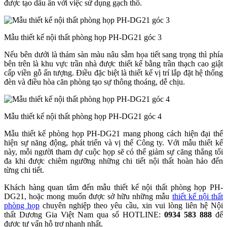
được tạo dấu ấn với việc sử dụng gạch thô.
Mẫu thiết kế nội thất phòng họp PH-DG21 góc 3
Nếu bên dưới là thảm sàn màu nâu sẫm họa tiết sang trọng thì phía
bên trên là khu vực trần nhà được thiết kế bằng trần thạch cao giật
cấp viền gỗ ấn tượng. Điều đặc biệt là thiết kế vị trí lắp đặt hệ thống
đèn và điều hòa căn phòng tạo sự thông thoáng, dễ chịu.
Mẫu thiết kế nội thất phòng họp PH-DG21 góc 4
Mẫu thiết kế phòng họp PH-DG21 mang phong cách hiện đại thể
hiện sự năng động, phát triển và vị thế Công ty. Với mẫu thiết kế
này, mỗi người tham dự cuộc họp sẽ có thể giảm sự căng thẳng tối
đa khi được chiêm ngưỡng những chi tiết nội thất hoàn hảo đến
từng chi tiết.
Khách hàng quan tâm đến mẫu thiết kế nội thất phòng họp PH-
DG21, hoặc mong muốn được sở hữu những mẫu
thiết kế nội thất
phòng họp
chuyên nghiệp theo yêu cầu, xin vui lòng liên hệ Nội
thất Dương Gia Việt Nam qua số HOTLINE:
0934 583 888
để
được tư vấn hỗ trợ nhanh nhất.