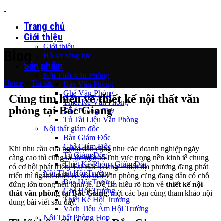
Trang chủ
Giới thiệu
Giới thiệu
Blog
Hồ sơ năng lực
Sản phẩm
Nội Thất Văn Phòng
Home
»
Tin tức
»
Bàn Văn Phòng
Ghế Văn Phòng
Cùng tìm hiểu về thiết kế nội thất văn
Thiết Kế Văn Phòng
phòng tại Bắc Giang
Ghế Phòng Chờ
Tủ Tài Liệu Văn Phòng
Nội thất giám đốc
Bàn Giám Đốc
Ghế Giám Đốc
Khi nhu cầu của người dân cũng như các doanh nghiệp ngày
Tủ Giám Đốc
càng cao thì cũng là lúc một số lĩnh vực trong nền kinh tế chung
Thiết Kế Phòng Giám Đốc
có cơ hội phát triển. Tại Bắc Giang – một địa phương đang phát
Nội Thất Hội Trường
triển thì ngành thiết kế nội thất văn phòng cũng đang dần có chỗ
Bàn Hội Trường
đứng lớn trong nền kinh tế. Để tìm hiểu rõ hơn về
thiết kế nội
Ghế Hội Trường
thất văn phòng tại Bắc Giang
, mời các bạn cùng tham khảo nội
Thiết Kế Hội Trường
dung bài viết sau đây.
Vách Tiêu Âm Hội Trường
Nội Thất Phòng Họp