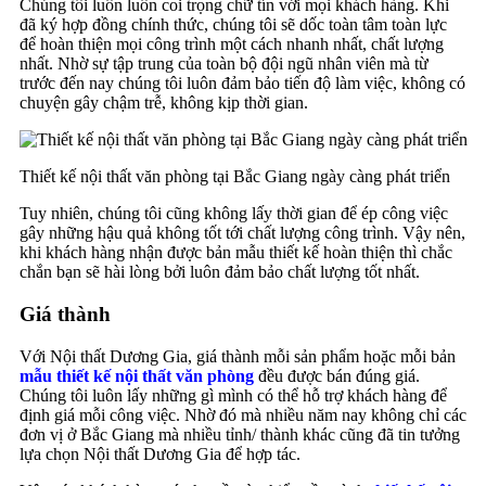
Chúng tôi luôn luôn coi trọng chữ tín với mọi khách hàng. Khi
đã ký hợp đồng chính thức, chúng tôi sẽ dốc toàn tâm toàn lực
để hoàn thiện mọi công trình một cách nhanh nhất, chất lượng
nhất. Nhờ sự tập trung của toàn bộ đội ngũ nhân viên mà từ
trước đến nay chúng tôi luôn đảm bảo tiến độ làm việc, không có
chuyện gây chậm trễ, không kịp thời gian.
Thiết kế nội thất văn phòng tại Bắc Giang ngày càng phát triển
Tuy nhiên, chúng tôi cũng không lấy thời gian để ép công việc
gây những hậu quả không tốt tới chất lượng công trình. Vậy nên,
khi khách hàng nhận được bản mẫu thiết kế hoàn thiện thì chắc
chắn bạn sẽ hài lòng bởi luôn đảm bảo chất lượng tốt nhất.
Giá thành
Với Nội thất Dương Gia, giá thành mỗi sản phẩm hoặc mỗi bản
mẫu
thiết kế nội thất văn phòng
đều được bán đúng giá.
Chúng tôi luôn lấy những gì mình có thể hỗ trợ khách hàng để
định giá mỗi công việc. Nhờ đó mà nhiều năm nay không chỉ các
đơn vị ở Bắc Giang mà nhiều tỉnh/ thành khác cũng đã tin tưởng
lựa chọn Nội thất Dương Gia để hợp tác.