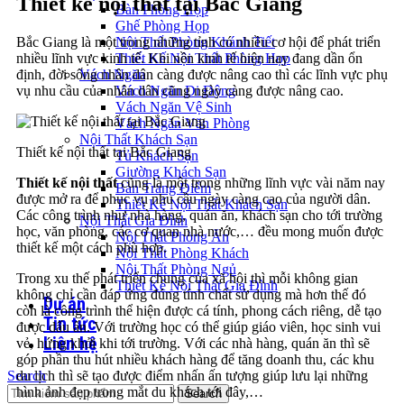
Thiết kế nội thất tại Bắc Giang
Bàn Phòng Họp
Ghế Phòng Họp
Bắc Giang là một trong những tỉnh có nhiều cơ hội để phát triển
Nội Thất Phòng Khánh Tiết
nhiều lĩnh vực kinh tế. Khi nền kinh tế hiện nay đang dần ổn
Thiết Kế Nội Thất Phòng Họp
định, đời sống nhân dân càng được nâng cao thì các lĩnh vực phụ
Vách Ngăn
vụ nhu cầu của nhân dân cũng ngày càng được nâng cao.
Vách Ngăn Di Động
Vách Ngăn Vệ Sinh
Vách Ngăn Văn Phòng
Nội Thất Khách Sạn
Thiết kế nội thất tại Bắc Giang
Tủ Khách Sạn
Giường Khách Sạn
Thiết kế nội thất
cũng là một trong những lĩnh vực vài năm nay
Bàn Trang Điểm
được mở ra để phục vụ nhu cầu ngày càng cao của người dân.
Thiết Kế Nội Thất Khách Sạn
Các công trình như nhà hàng, quán ăn, khách sạn cho tới trường
Nội Thất Gia Đình
học, văn phòng, các cơ quan nhà nước,… đều mong muốn được
Nội Thất Phòng Ăn
thiết kế một cách phù hợp.
Nội Thất Phòng Khách
Nội Thất Phòng Ngủ
Trong xu thế phát triển chung của xã hội thì mỗi không gian
Thiết Kế Nội Thất Gia Đình
không chỉ cần đáp ứng đúng tính chất sử dụng mà hơn thế đó
Dự án
còn là công trình thể hiện được cá tính, phong cách riêng, dễ tạo
Tin tức
được dấu ấn. Với trường học có thể giúp giáo viên, học sinh vui
Liên hệ
vẻ, hứng khởi khi tới trường. Với các nhà hàng, quán ăn thì sẽ
góp phần thu hút nhiều khách hàng để tăng doanh thu, các khu
du lịch thì sẽ tạo được điểm nhấn ấn tượng giúp lưu lại những
Search
hình ảnh đẹp trong mắt du khách tới đây,…
Search