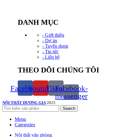
Hotline: 0934.583.888
Email: Kinhdoanh@noithatduonggia.vn
DANH MỤC
- Giới thiệu
- Dự án
- Tuyển dụng
- Tin tức
- Liên hệ
THEO DÕI CHÚNG TÔI
Facebook
Youtube
Tiktok
Facebook-
messenger
NỘI THẤT DƯƠNG GIA
2023
Search
Menu
Categories
Nội thất văn phòng