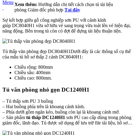
Menu
Xem thêm:
Hướng dẫn chi tiết cách chọn tủ tài liệu
phòng Giám đốc phù hợp
Tại đây
Sự kết hợp giữa gỗ công nghiệp sơn PU với cánh kính
giúp DC8040H1 vừa sở hữu vẻ sang trọng vừa toát lên vẻ hiện đại,
năng động. Bên trong tủ còn có đợt để đựng tài liệu thuận tiện.
Tủ thấp văn phòng đẹp DC8040H1Dưới đây là các thông số cụ thể
của mẫu tủ hồ sơ thấp 2 cánh DC8040H1:
Chiều rộng: 800mm
Chiều sâu: 400mm
Chiều cao: 800mm.
Tủ văn phòng nhỏ gọn DC1240H1
– Tủ thấp sơn PU 3 buồng
– Hai buồng phía trên là khoang cánh kính.
– Phía dưới gồm ngăn kéo, buồng còn lại là khoang cánh mở.
– Sản phẩm
tủ thấp DC1240H1
sơn PU cao cấp dùng trong phòng
giám đốc, lãnh đạo. Tủ được sử dụng để lưu trữ file tài liệu, hồ sơ…