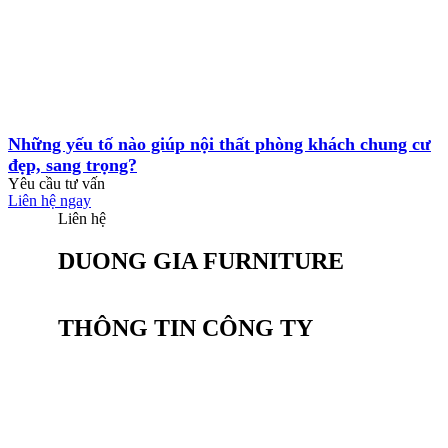
Những yếu tố nào giúp nội thất phòng khách chung cư
đẹp, sang trọng?
Yêu cầu tư vấn
Liên hệ ngay
Liên hệ
DUONG GIA FURNITURE
THÔNG TIN CÔNG TY
CÔNG TY CỔ PHẦN SẢN XUẤT NỘI
THẤT DƯƠNG GIA
Văn phòng: Tầng 2, Tòa Tứ Hiệp Plaza, Đường
Nguyễn bồ, P. Yên sở,TP. HN
Điện thoại: (024) 20 23 82 82