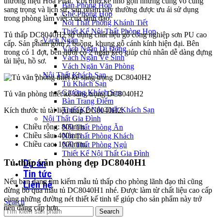
thương hiệu Hòa Phát. Với thiết kế nhỏ gọn nhưng cũng vô cùng
Bàn Phòng Họp
sang trọng và lịch sự, sản phẩm này thường được ưu ái sử dụng
Ghế Phòng Họp
trong phòng làm việc của lãnh đạo.
Nội Thất Phòng Khánh Tiết
Thiết Kế Nội Thất Phòng Họp
Tủ thấp DC8040H2 sử dụng chất liệu gỗ công nghiệp sơn PU cao
Vách Ngăn
cấp. Sản phẩm gồm 2 buồng, khung gỗ cánh kính hiện đại. Bên
Vách Ngăn Di Động
trong có 1 đợt, bên dưới có 2 ngăn kéo giúp chủ nhân dễ dàng đựng
Vách Ngăn Vệ Sinh
tài liệu, hồ sơ.
Vách Ngăn Văn Phòng
Nội Thất Khách Sạn
Tủ Khách Sạn
Giường Khách Sạn
Tủ văn phòng thiết kế sang trọng DC8040H2
Bàn Trang Điểm
Thiết Kế Nội Thất Khách Sạn
Kích thước tủ tài liệu thấp DC8040H2:
Nội Thất Gia Đình
Chiều rộng: 800mm
Nội Thất Phòng Ăn
Chiều sâu: 400mm
Nội Thất Phòng Khách
Chiều cao: 1000mm.
Nội Thất Phòng Ngủ
Thiết Kế Nội Thất Gia Đình
Dự án
Tủ thấp văn phòng đẹp DC8040H1
Tin tức
Nếu bạn dang tìm kiếm mẫu tủ thấp cho phòng lãnh đạo thì cũng
Liên hệ
đừng bỏ qua mẫu tủ DC8040H1 nhé. Được làm từ chất liệu cao cấp
cùng những đường nét thiết kế tinh tế giúp cho sản phẩm này trở
Search
nên đẳng cấp hơn.
Search