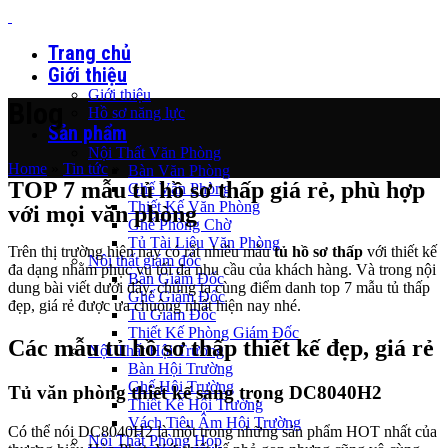
Trang chủ
Giới thiệu
Giới thiệu
Blog
Hồ sơ năng lực
Sản phẩm
Nội Thất Văn Phòng
Home
»
Tin tức
»
Bàn Văn Phòng
TOP 7 mẫu tủ hồ sơ thấp giá rẻ, phù hợp
Ghế Văn Phòng
Thiết Kế Văn Phòng
với mọi văn phòng
Ghế Phòng Chờ
Tủ Tài Liệu Văn Phòng
Trên thị trường hiện nay có rất nhiều mẫu
tủ hồ sơ thấp
với thiết kế
Nội thất giám đốc
đa dạng nhằm phục vụ tối đa nhu cầu của khách hàng. Và trong nội
Bàn Giám Đốc
dung bài viết dưới đây, chúng ta cùng điểm danh top 7 mẫu tủ thấp
Ghế Giám Đốc
đẹp, giá rẻ được ưa chuộng nhất hiện nay nhé.
Tủ Giám Đốc
Thiết Kế Phòng Giám Đốc
Các mẫu tủ hồ sơ thấp thiết kế đẹp, giá rẻ
Nội Thất Hội Trường
Bàn Hội Trường
Ghế Hội Trường
Tủ văn phòng thiết kế sang trọng DC8040H2
Thiết Kế Hội Trường
Vách Tiêu Âm Hội Trường
Có thể nói DC8040H2 là một trong những sản phẩm HOT nhất của
Nội Thất Phòng Họp