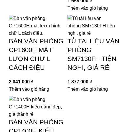
1.658.000
₫
Thêm vào giỏ hàng
BÀN VĂN PHÒNG
TỦ TÀI LIỆU VĂN
CP1600H MẶT
PHÒNG
LƯỢN CHỮ L
SM7130FH TIỆN
CÁCH ĐIỆU
NGHI, GIÁ RẺ
2.041.000
₫
1.877.000
₫
Thêm vào giỏ hàng
Thêm vào giỏ hàng
BÀN VĂN PHÒNG
CP1400H KIỂU