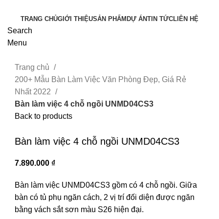
TRANG CHỦ
GIỚI THIỆU
SẢN PHẨM
DỰ ÁN
TIN TỨC
LIÊN HỆ
Search
Menu
Trang chủ
200+ Mẫu Bàn Làm Việc Văn Phòng Đẹp, Giá Rẻ
Nhất 2022
Bàn làm việc 4 chỗ ngồi UNMD04CS3
Back to products
Click to enlarge
Bàn làm việc 4 chỗ ngồi UNMD04CS3
7.890.000
₫
Bàn làm việc UNMD04CS3 gồm có 4 chỗ ngồi. Giữa
bàn có tủ phụ ngăn cách, 2 vị trí đối diện được ngăn
bằng vách sắt sơn màu S26 hiện đại.