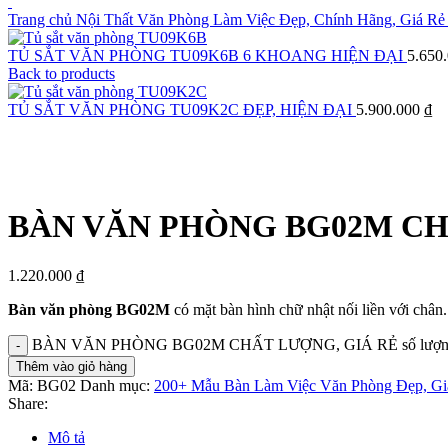
Trang chủ
Nội Thất Văn Phòng Làm Việc Đẹp, Chính Hãng, Giá Rẻ
TỦ SẮT VĂN PHÒNG TU09K6B 6 KHOANG HIỆN ĐẠI
5.650
Back to products
TỦ SẮT VĂN PHÒNG TU09K2C ĐẸP, HIỆN ĐẠI
5.900.000
₫
Click to enlarge
BÀN VĂN PHÒNG BG02M CH
1.220.000
₫
Bàn văn phòng BG02M
có mặt bàn hình chữ nhật nối liền với chân
BÀN VĂN PHÒNG BG02M CHẤT LƯỢNG, GIÁ RẺ số lượn
Thêm vào giỏ hàng
Mã:
BG02
Danh mục:
200+ Mẫu Bàn Làm Việc Văn Phòng Đẹp, Gi
Share:
Mô tả