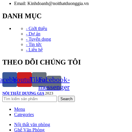
Email: Kinhdoanh@noithatduonggia.vn
DANH MỤC
- Giới thiệu
- Dự án
- Tuyển dụng
- Tin tức
- Liên hệ
THEO DÕI CHÚNG TÔI
acebook
Youtube
Tiktok
Facebook-
messenger
NỘI THẤT DƯƠNG GIA
2023
Search
Menu
Categories
Nội thất văn phòng
Ghế Văn Phòng