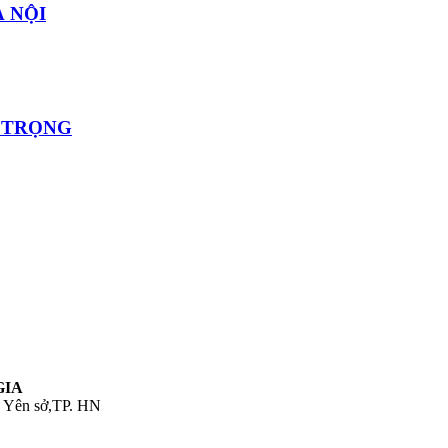
À NỘI
G TRỌNG
GIA
. Yên sở,TP. HN