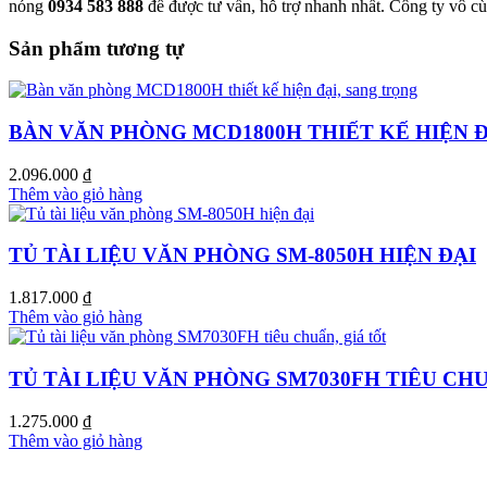
nóng
0934 583 888
để được tư vấn, hỗ trợ nhanh nhất. Công ty vô 
Sản phẩm tương tự
BÀN VĂN PHÒNG MCD1800H THIẾT KẾ HIỆN 
2.096.000
₫
Thêm vào giỏ hàng
TỦ TÀI LIỆU VĂN PHÒNG SM-8050H HIỆN ĐẠI
1.817.000
₫
Thêm vào giỏ hàng
TỦ TÀI LIỆU VĂN PHÒNG SM7030FH TIÊU CHU
1.275.000
₫
Thêm vào giỏ hàng