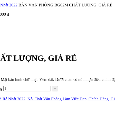
 Nhất 2022
BÀN VĂN PHÒNG BG02M CHẤT LƯỢNG, GIÁ RẺ
.000
₫
ẤT LƯỢNG, GIÁ RẺ
. Mặt bàn hình chữ nhật. Yếm dài. Dưới chân có nút nhựa điều chỉnh độ
g
á Rẻ Nhất 2022
,
Nội Thất Văn Phòng Làm Việc Đẹp, Chính Hãng, Gi