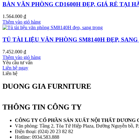
BÀN VĂN PHÒNG CD1600H ĐẸP, GIÁ RẺ TẠI H
1.564.000
₫
Thêm vào giỏ hàng
TỦ TÀI LIỆU VĂN PHÒNG SM8140H ĐẸP, SAN
7.452.000
₫
Thêm vào giỏ hàng
Yêu cầu tư vấn
Liên hệ ngay
Liên hệ
DUONG GIA FURNITURE
THÔNG TIN CÔNG TY
CÔNG TY CỔ PHẦN SẢN XUẤT NỘI THẤT DƯƠNG 
Văn phòng: Tầng 2, Tòa Tứ Hiệp Plaza, Đường Nguyễn bồ, P
Điện thoại: (024) 20 23 82 82
Hotline: 0934.583.888