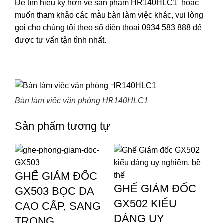
Để tìm hiểu kỹ hơn về sản phẩm HR140HLC1 hoặc
muốn tham khảo các mẫu bàn làm việc khác, vui lòng
gọi cho chúng tôi theo số điện thoại 0934 583 888 để
được tư vấn tận tình nhất.
Bàn làm việc văn phòng HR140HLC1
Sản phẩm tương tự
GHẾ GIÁM ĐỐC
GHẾ GIÁM ĐỐC
GX503 BỌC DA
GX502 KIỂU
CAO CẤP, SANG
DÁNG UY
TRỌNG