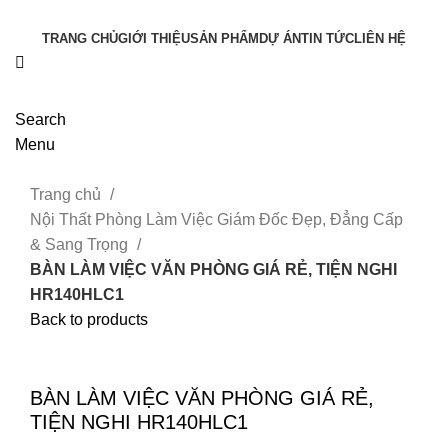
TRANG CHỦ
GIỚI THIỆU
SẢN PHẨM
DỰ ÁN
TIN TỨC
LIÊN HỆ
Search
Menu
Trang chủ
Nội Thất Phòng Làm Việc Giám Đốc Đẹp, Đẳng Cấp
& Sang Trọng
BÀN LÀM VIỆC VĂN PHÒNG GIÁ RẺ, TIỆN NGHI
HR140HLC1
Back to products
Click to enlarge
BÀN LÀM VIỆC VĂN PHÒNG GIÁ RẺ,
TIỆN NGHI HR140HLC1