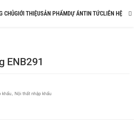
G CHỦ
GIỚI THIỆU
SẢN PHẨM
DỰ ÁN
TIN TỨC
LIÊN HỆ
ng ENB291
p khẩu
,
Nội thất nhập khẩu