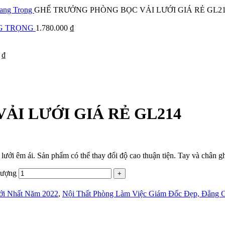
Sang Trọng
GHẾ TRƯỞNG PHÒNG BỌC VẢI LƯỚI GIÁ RẺ GL2
NG TRỌNG
1.780.000
₫
0
₫
I LƯỚI GIÁ RẺ GL214
ới êm ái. Sản phẩm có thể thay đổi độ cao thuận tiện. Tay và chân g
ượng
ới Nhất Năm 2022
,
Nội Thất Phòng Làm Việc Giám Đốc Đẹp, Đẳng 