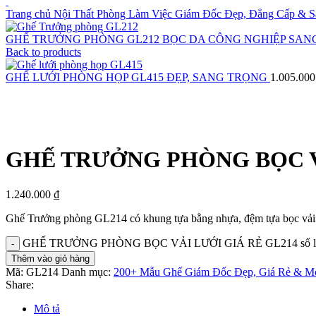
Trang chủ
Nội Thất Phòng Làm Việc Giám Đốc Đẹp, Đẳng Cấp & 
GHẾ TRƯỞNG PHÒNG GL212 BỌC DA CÔNG NGHIỆP SA
Back to products
GHẾ LƯỚI PHÒNG HỌP GL415 ĐẸP, SANG TRỌNG
1.005.00
Click to enlarge
GHẾ TRƯỞNG PHÒNG BỌC VẢ
1.240.000
₫
Ghế Trưởng phòng GL214 có khung tựa bằng nhựa, đệm tựa bọc vải lư
GHẾ TRƯỞNG PHÒNG BỌC VẢI LƯỚI GIÁ RẺ GL214 số l
Thêm vào giỏ hàng
Mã:
GL214
Danh mục:
200+ Mẫu Ghế Giám Đốc Đẹp, Giá Rẻ & M
Share:
Mô tả