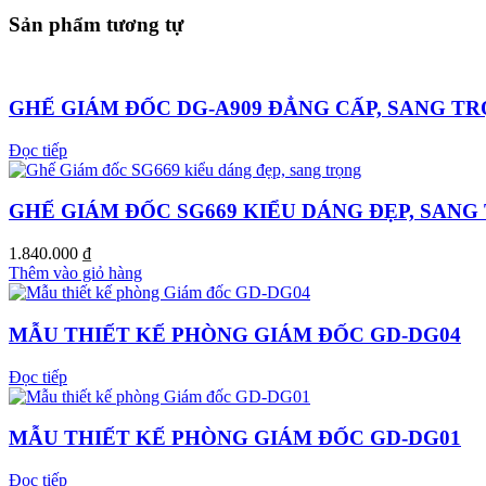
Sản phẩm tương tự
GHẾ GIÁM ĐỐC DG-A909 ĐẲNG CẤP, SANG T
Đọc tiếp
GHẾ GIÁM ĐỐC SG669 KIỂU DÁNG ĐẸP, SANG
1.840.000
₫
Thêm vào giỏ hàng
MẪU THIẾT KẾ PHÒNG GIÁM ĐỐC GD-DG04
Đọc tiếp
MẪU THIẾT KẾ PHÒNG GIÁM ĐỐC GD-DG01
Đọc tiếp