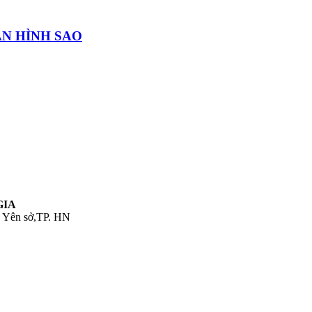
ÂN HÌNH SAO
GIA
. Yên sở,TP. HN