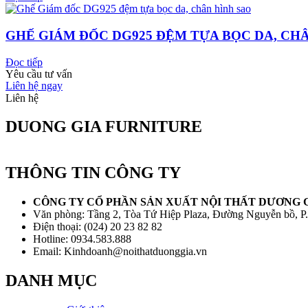
GHẾ GIÁM ĐỐC DG925 ĐỆM TỰA BỌC DA, CH
Đọc tiếp
Yêu cầu tư vấn
Liên hệ ngay
Liên hệ
DUONG GIA FURNITURE
THÔNG TIN CÔNG TY
CÔNG TY CỔ PHẦN SẢN XUẤT NỘI THẤT DƯƠNG 
Văn phòng: Tầng 2, Tòa Tứ Hiệp Plaza, Đường Nguyễn bồ, P
Điện thoại: (024) 20 23 82 82
Hotline: 0934.583.888
Email: Kinhdoanh@noithatduonggia.vn
DANH MỤC