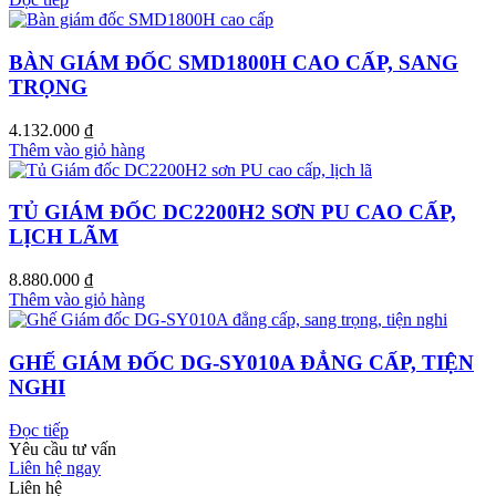
BÀN GIÁM ĐỐC SMD1800H CAO CẤP, SANG
TRỌNG
4.132.000
₫
Thêm vào giỏ hàng
TỦ GIÁM ĐỐC DC2200H2 SƠN PU CAO CẤP,
LỊCH LÃM
8.880.000
₫
Thêm vào giỏ hàng
GHẾ GIÁM ĐỐC DG-SY010A ĐẲNG CẤP, TIỆN
NGHI
Đọc tiếp
Yêu cầu tư vấn
Liên hệ ngay
Liên hệ