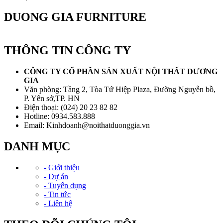
DUONG GIA FURNITURE
THÔNG TIN CÔNG TY
CÔNG TY CỔ PHẦN SẢN XUẤT NỘI THẤT DƯƠNG
GIA
Văn phòng: Tầng 2, Tòa Tứ Hiệp Plaza, Đường Nguyễn bồ,
P. Yên sở,TP. HN
Điện thoại: (024) 20 23 82 82
Hotline: 0934.583.888
Email: Kinhdoanh@noithatduonggia.vn
DANH MỤC
- Giới thiệu
- Dự án
- Tuyển dụng
- Tin tức
- Liên hệ