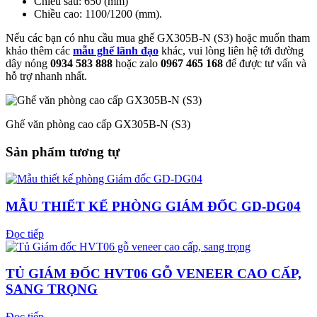
Chiều sâu: 650 (mm)
Chiều cao: 1100/1200 (mm).
Nếu các bạn có nhu cầu mua ghế GX305B-N (S3) hoặc muốn tham
khảo thêm các
mẫu ghế lãnh đạo
khác, vui lòng liên hệ tới đường
dây nóng
0934 583 888
hoặc zalo
0967 465 168
để được tư vấn và
hỗ trợ nhanh nhất.
Ghế văn phòng cao cấp GX305B-N (S3)
Sản phẩm tương tự
MẪU THIẾT KẾ PHÒNG GIÁM ĐỐC GD-DG04
Đọc tiếp
TỦ GIÁM ĐỐC HVT06 GỖ VENEER CAO CẤP,
SANG TRỌNG
Đọc tiếp