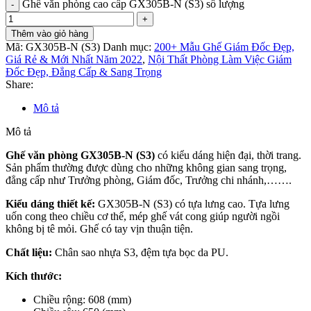
Ghế văn phòng cao cấp GX305B-N (S3) số lượng
Thêm vào giỏ hàng
Mã:
GX305B-N (S3)
Danh mục:
200+ Mẫu Ghế Giám Đốc Đẹp,
Giá Rẻ & Mới Nhất Năm 2022
,
Nội Thất Phòng Làm Việc Giám
Đốc Đẹp, Đẳng Cấp & Sang Trọng
Share:
Mô tả
Mô tả
Ghế văn phòng GX305B-N (S3)
có kiểu dáng hiện đại, thời trang.
Sản phẩm thường được dùng cho những không gian sang trọng,
đẳng cấp như Trưởng phòng, Giám đốc, Trưởng chi nhánh,…….
Kiểu dáng thiết kế:
GX305B-N (S3) có tựa lưng cao. Tựa lưng
uốn cong theo chiều cơ thể, mép ghế vát cong giúp người ngồi
không bị tê mỏi. Ghế có tay vịn thuận tiện.
Chất liệu:
Chân sao nhựa S3, đệm tựa bọc da PU.
Kích thước:
Chiều rộng: 608 (mm)