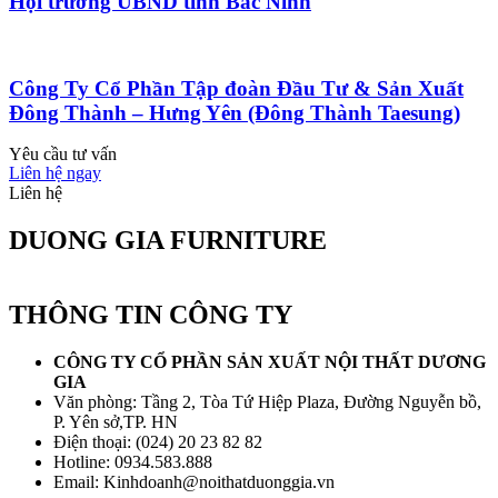
Hội trường UBND tỉnh Bắc Ninh
Công Ty Cổ Phần Tập đoàn Đầu Tư & Sản Xuất
Đông Thành – Hưng Yên (Đông Thành Taesung)
Yêu cầu tư vấn
Liên hệ ngay
Liên hệ
DUONG GIA FURNITURE
THÔNG TIN CÔNG TY
CÔNG TY CỔ PHẦN SẢN XUẤT NỘI THẤT DƯƠNG
GIA
Văn phòng: Tầng 2, Tòa Tứ Hiệp Plaza, Đường Nguyễn bồ,
P. Yên sở,TP. HN
Điện thoại: (024) 20 23 82 82
Hotline: 0934.583.888
Email: Kinhdoanh@noithatduonggia.vn