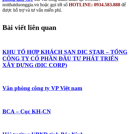
noithatduonggia.vn hoặc gọi tới số
HOTLINE: 0934.583.888
để
được hỗ trợ và tư vấn miễn phí.
Bài viết liên quan
KHU TỔ HỢP KHÁCH SẠN DIC STAR – TỔNG
CÔNG TY CỔ PHẦN ĐẦU TƯ PHÁT TRIỂN
XÂY DỰNG (DIC CORP)
Văn phòng công ty VP Việt nam
BCA – Cục KH-CN