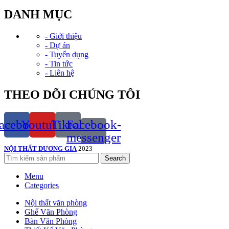
DANH MỤC
- Giới thiệu
- Dự án
- Tuyển dụng
- Tin tức
- Liên hệ
THEO DÕI CHÚNG TÔI
acebook
Youtube
Tiktok
Facebook-
messenger
NỘI THẤT DƯƠNG GIA
2023
Search
Menu
Categories
Nội thất văn phòng
Ghế Văn Phòng
Bàn Văn Phòng