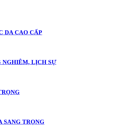
C DA CAO CẤP
 NGHIÊM, LỊCH SỰ
 TRỌNG
A SANG TRỌNG