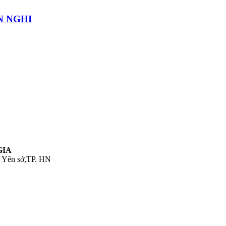
N NGHI
GIA
. Yên sở,TP. HN