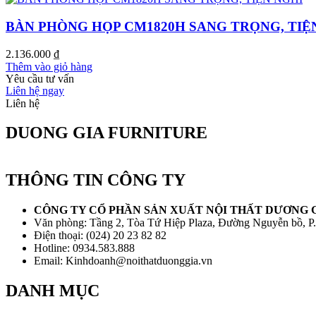
BÀN PHÒNG HỌP CM1820H SANG TRỌNG, TIỆ
2.136.000
₫
Thêm vào giỏ hàng
Yêu cầu tư vấn
Liên hệ ngay
Liên hệ
DUONG GIA FURNITURE
THÔNG TIN CÔNG TY
CÔNG TY CỔ PHẦN SẢN XUẤT NỘI THẤT DƯƠNG 
Văn phòng: Tầng 2, Tòa Tứ Hiệp Plaza, Đường Nguyễn bồ, P
Điện thoại: (024) 20 23 82 82
Hotline: 0934.583.888
Email: Kinhdoanh@noithatduonggia.vn
DANH MỤC