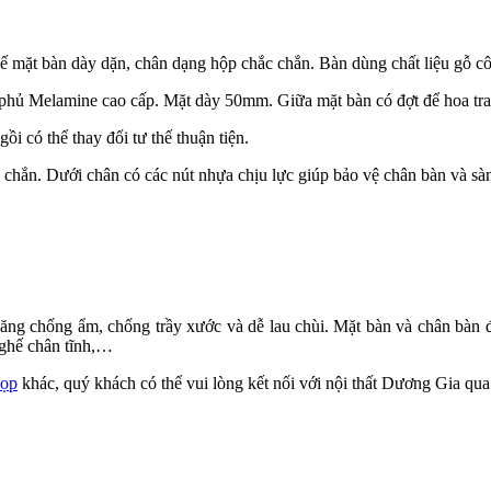
 kế mặt bàn dày dặn, chân dạng hộp chắc chắn. Bàn dùng chất liệu gỗ 
phủ Melamine cao cấp. Mặt dày 50mm. Giữa mặt bàn có đợt để hoa tran
ồi có thể thay đổi tư thế thuận tiện.
chắn. Dưới chân có các nút nhựa chịu lực giúp bảo vệ chân bàn và sà
 chống ẩm, chống trầy xước và dễ lau chùi. Mặt bàn và chân bàn đều 
 ghế chân tĩnh,…
họp
khác, quý khách có thể vui lòng kết nối với nội thất Dương Gia q