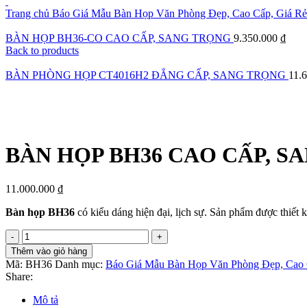
Trang chủ
Báo Giá Mẫu Bàn Họp Văn Phòng Đẹp, Cao Cấp, Giá R
BÀN HỌP BH36-CO CAO CẤP, SANG TRỌNG
9.350.000
₫
Back to products
BÀN PHÒNG HỌP CT4016H2 ĐẲNG CẤP, SANG TRỌNG
11.
Click to enlarge
BÀN HỌP BH36 CAO CẤP, S
11.000.000
₫
Bàn họp BH36
có kiểu dáng hiện đại, lịch sự. Sản phẩm được thiết
BÀN
HỌP
Thêm vào giỏ hàng
BH36
Mã:
BH36
Danh mục:
Báo Giá Mẫu Bàn Họp Văn Phòng Đẹp, Cao 
CAO
Share:
CẤP,
SANG
Mô tả