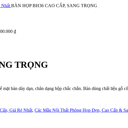
ẻ Nhất
BÀN HỌP BH36 CAO CẤP, SANG TRỌNG
600.000
₫
ANG TRỌNG
 kế mặt bàn dày dạn, chân dạng hộp chắc chắn. Bàn dùng chất liệu gỗ 
Cấp, Giá Rẻ Nhất
,
Các Mẫu Nội Thất Phòng Họp Đẹp, Cao Cấp & Sa