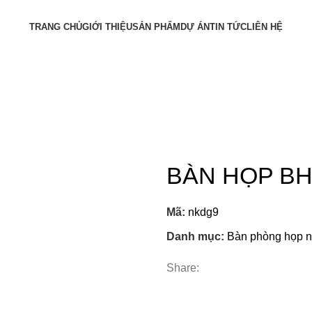
TRANG CHỦ
GIỚI THIỆU
SẢN PHẨM
DỰ ÁN
TIN TỨC
LIÊN HỆ
BÀN HỌP B
Mã:
nkdg9
Danh mục:
Bàn phòng họp 
Share: