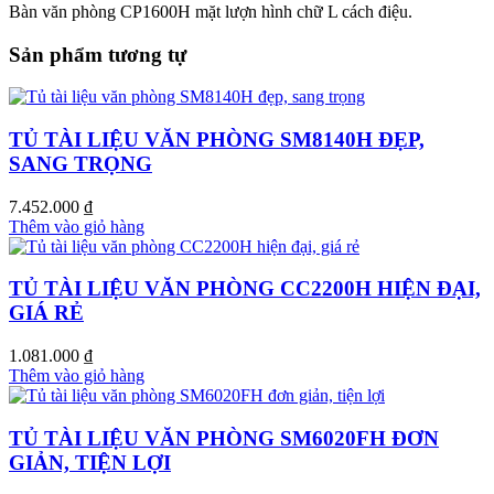
Bàn văn phòng CP1600H mặt lượn hình chữ L cách điệu.
Sản phẩm tương tự
TỦ TÀI LIỆU VĂN PHÒNG SM8140H ĐẸP,
SANG TRỌNG
7.452.000
₫
Thêm vào giỏ hàng
TỦ TÀI LIỆU VĂN PHÒNG CC2200H HIỆN ĐẠI,
GIÁ RẺ
1.081.000
₫
Thêm vào giỏ hàng
TỦ TÀI LIỆU VĂN PHÒNG SM6020FH ĐƠN
GIẢN, TIỆN LỢI