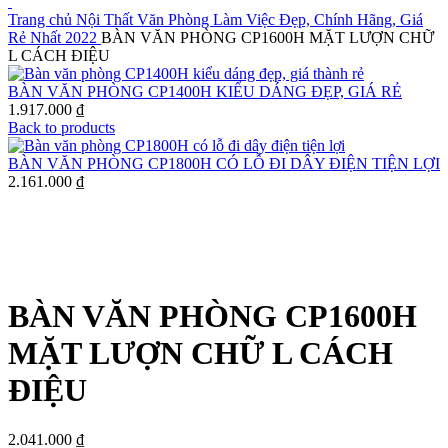
Trang chủ
Nội Thất Văn Phòng Làm Việc Đẹp, Chính Hãng, Giá
Rẻ Nhất 2022
BÀN VĂN PHÒNG CP1600H MẶT LƯỢN CHỮ
L CÁCH ĐIỆU
BÀN VĂN PHÒNG CP1400H KIỂU DÁNG ĐẸP, GIÁ RẺ
1.917.000
₫
Back to products
BÀN VĂN PHÒNG CP1800H CÓ LỖ ĐI DÂY ĐIỆN TIỆN LỢI
2.161.000
₫
Click to enlarge
BÀN VĂN PHÒNG CP1600H
MẶT LƯỢN CHỮ L CÁCH
ĐIỆU
2.041.000
₫