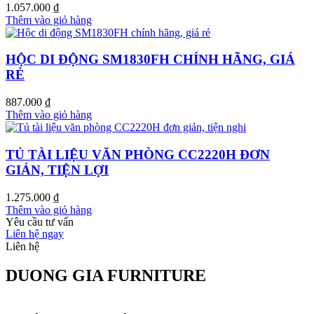
1.057.000
₫
Thêm vào giỏ hàng
HỘC DI ĐỘNG SM1830FH CHÍNH HÃNG, GIÁ
RẺ
887.000
₫
Thêm vào giỏ hàng
TỦ TÀI LIỆU VĂN PHÒNG CC2220H ĐƠN
GIẢN, TIỆN LỢI
1.275.000
₫
Thêm vào giỏ hàng
Yêu cầu tư vấn
Liên hệ ngay
Liên hệ
DUONG GIA FURNITURE